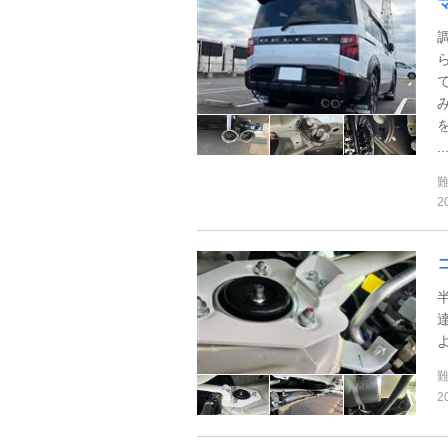
..
2
2