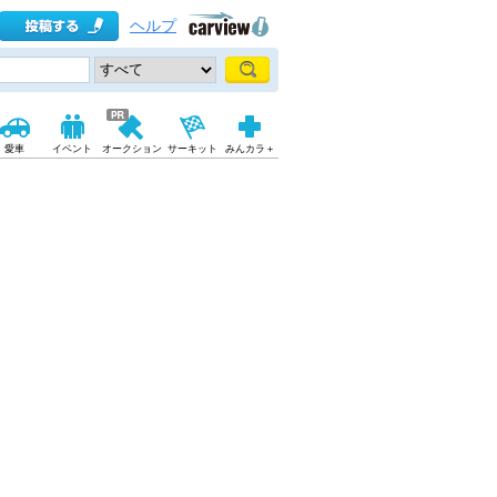
ヘルプ
愛車
イベント
オークション
サーキット
みんカラ＋