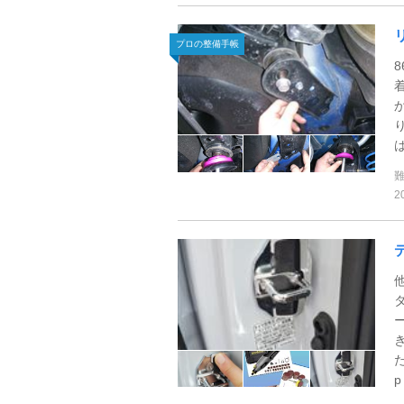
プロの整備手帳
2
た
p 