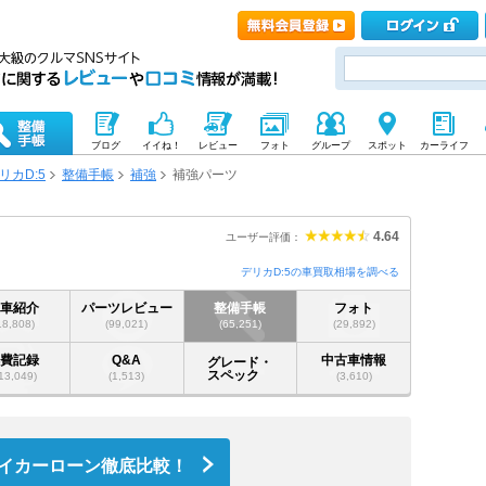
ブログ
イイね！
レビュー
フォト
グループ
スポット
カーライフ
リカD:5
整備手帳
補強
補強パーツ
4.64
ユーザー評価：
デリカD:5の車買取相場を調べる
愛車紹介
パーツレビュー
整備手帳
フォト
18,808)
(99,021)
(65,251)
(29,892)
燃費記録
Q&A
中古車情報
グレード・
スペック
13,049)
(1,513)
(3,610)
イカーローン徹底比較！