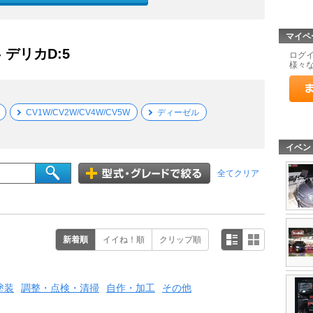
マイペ
- デリカD:5
ログ
様々
CV1W/CV2W/CV4W/CV5W
ディーゼル
イベン
全てクリア
新着順
イイね！順
クリップ順
塗装
調整・点検・清掃
自作・加工
その他