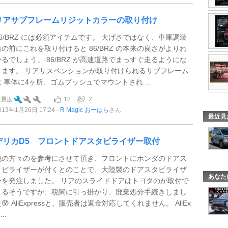
リアサブフレームリジットカラーの取り付け
86/BRZ には必須アイテムです。 大げさではなく、車庫調装
着の前にこれを取り付けると 86/BRZ の本来の良さがよりわ
かるでしょう。 86/BRZ が高速道路でまっすぐ走るようにな
ります。 リアサスペンションが取り付けられるサブフレーム
は 車体に4ヶ所、ゴムブッシュでマウントされ ...
18
2
難易度
013年1月26日 17:24
R Magic おーはら
さん
最近見
デリカD5 フロントドアスタビライザー取付
他の方々のを参考にさせて頂き、フロントにホンダのドアス
タビライザーが付くとのことで、大陸製のドアスタビライザ
あなた
ーを発注しました。 リアのスライドドアはトヨタのが取付で
きるそうですが、税関に引っ掛かり、廃棄処分手続きしまし
😰 AliExpressと、販売者は返金対応してくれません。 AliEx
...