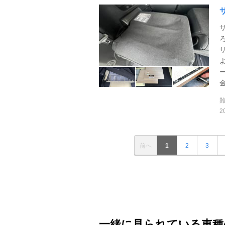
2
前へ
1
2
3
一緒に見られている車種