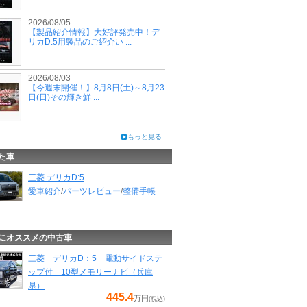
2026/08/05
【製品紹介情報】大好評発売中！デ
リカD:5用製品のご紹介い ...
2026/08/03
【今週末開催！】8月8日(土)～8月23
日(日)その輝き鮮 ...
もっと見る
た車
三菱 デリカD:5
愛車紹介
/
パーツレビュー
/
整備手帳
にオススメの中古車
三菱 デリカD：5 電動サイドステ
ップ付 10型メモリーナビ（兵庫
県）
445.4
万円
(税込)