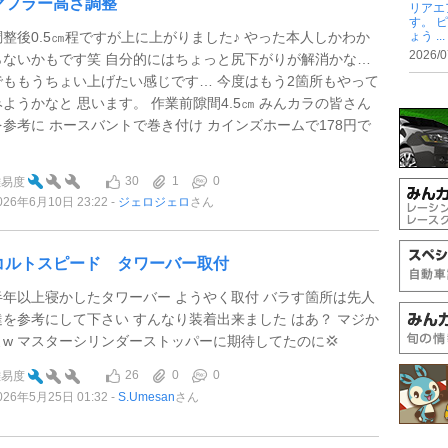
マフラー高さ調整
リアエ
す。 
調整後0.5㎝程ですが上に上がりました♪ やった本人しかわか
ょう ...
2026/0
らないかもです笑 自分的にはちょっと尻下がりが解消かな…
でももうちょい上げたい感じです… 今度はもう2箇所もやって
みようかなと 思います。 作業前隙間4.5㎝ みんカラの皆さん
を参考に ホースバントで巻き付け カインズホームで178円で
.
30
1
0
難易度
026年6月10日 23:22
ジェロジェロ
さん
コルトスピード タワーバー取付
半年以上寝かしたタワーバー ようやく取付 バラす箇所は先人
達を参考にして下さい すんなり装着出来ました はあ？ マジか
よw マスターシリンダーストッパーに期待してたのに💢
26
0
0
難易度
026年5月25日 01:32
S.Umesan
さん