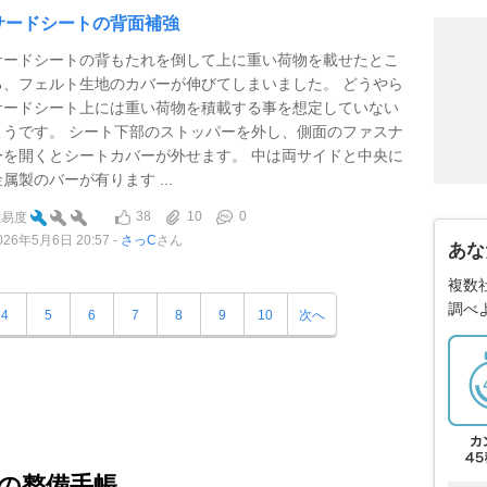
サードシートの背面補強
サードシートの背もたれを倒して上に重い荷物を載せたとこ
ろ、フェルト生地のカバーが伸びてしまいました。 どうやら
サードシート上には重い荷物を積載する事を想定していない
ようです。 シート下部のストッパーを外し、側面のファスナ
ーを開くとシートカバーが外せます。 中は両サイドと中央に
金属製のバーが有ります ...
38
10
0
難易度
026年5月6日 20:57
さっC
さん
あな
複数
調べ
4
5
6
7
8
9
10
次へ
の整備手帳