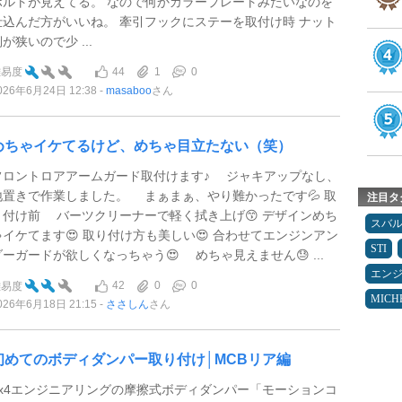
ボルトが見えてる。 なので何かカラープレートみたいなのを
仕込んだ方がいいね。 牽引フックにステーを取付け時 ナット
が狭いので少 ...
44
1
0
難易度
026年6月24日 12:38
masaboo
さん
めちゃイケてるけど、めちゃ目立たない（笑）
フロントロアアームガード取付けます♪ ジャキアップなし、
地置きで作業しました。 まぁまぁ、やり難かったです💦 取
注目タ
り付け前 バーツクリーナーで軽く拭き上げ😙 デザインめち
スバ
ゃイケてます😍 取り付け方も美しい😍 合わせてエンジンアン
STI
ダーガードが欲しくなっちゃう😍 めちゃ見えません😓 ...
エン
42
0
0
難易度
MICH
026年6月18日 21:15
ささしん
さん
初めてのボディダンパー取り付け│MCBリア編
4x4エンジニアリングの摩擦式ボディダンパー「モーションコ