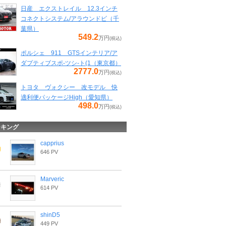
日産 エクストレイル 12.3インチ
コネクトシステム/アラウンドビ（千
葉県）
549.2
万円
(税込)
ポルシェ 911 GTSインテリア/ア
ダプティブスポ-ツシ-ト(1（東京都）
2777.0
万円
(税込)
トヨタ ヴォクシー 改モデル 快
適利便パッケージHigh（愛知県）
498.0
万円
(税込)
ンキング
capprius
646 PV
Marveric
614 PV
shinD5
449 PV