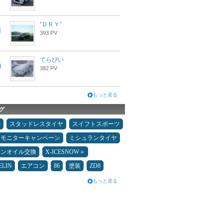
”ＤＲＹ”
393 PV
てらぴい
382 PV
もっと見る
グ
ル
スタッドレスタイヤ
スイフトスポーツ
モニターキャンペーン
ミシュランタイヤ
ジンオイル交換
X-ICESNOW＋
ELIN
エアコン
86
塗装
ZD8
もっと見る