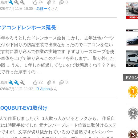
24
2
0
難易度
026年7月11日 16:38
みほーく
さん
エアコンドレンホース延長
昨年やろうとしたドレンホース延長 しかし、去年は他パーツ
取付や下回りの防錆塗装で出来なかったのでエアコンを使い
だす前に滑り込みで作業の実施です まずはカースロープを使
い車体を上げて潜り込みこのガードを外します。 取り外した
の図 …うん、１年しか経過してないので状態悪くね？？？ 純
で行った厚塗りの ...
PVラ
22
0
0
難易度
026年7月11日 11:32
R.Alpha
さん
GOQUBUT-EV1取付け
1人で作業しましたが、1人助っ人がいるとラクかも。 作業自
体は1時間半位でした 元ナンバープレート位置に取付けるステ
ーですが、文字が切り抜かれているので当然ですがバンパー