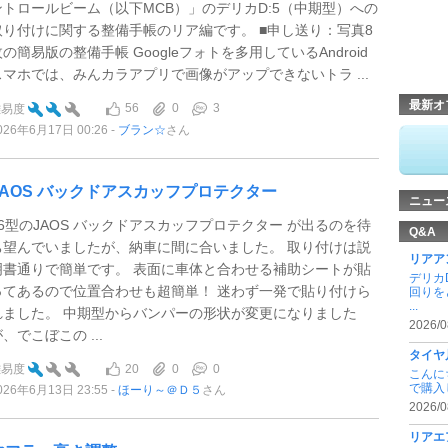
ントロールビーム（以下MCB）」のデリカD:5（中期型）への
取り付けに関する整備手帳のリア編です。 ■申し送り：写真8
枚の簡易版の整備手帳 Googleフォトを多用しているAndroid
スマホでは、みんカラアプリで画像がアップできないトラ ...
最新オ
56
0
3
難易度
026年6月17日 00:26
ブラン☆
さん
JAOS バックドアスカッフプロテクター
ニュー
26型のJAOS バックドアスカッフプロテクター が出るのを待
Q&A
ち望んでいましたが、納車に間に合いました。 取り付けは説
リアア
明書通りで簡単です。 表面に車体と合わせる補助シートが貼
デリカ
ってあるので位置合わせも超簡単！ 迷わず一発で貼り付けら
回りを
...
れました。 中期型からバンパーの形状が変更になりました
2026/0
、でこぼこの ...
タイヤ
20
0
0
難易度
こんに
で購入
026年6月13日 23:55
ほーり～＠Ｄ５
さん
2026/0
リアエ