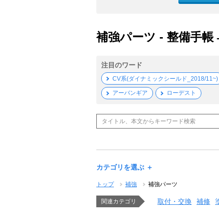
補強パーツ - 整備手帳
注目のワード
CV系(ダイナミックシールド_2018/11~)
アーバンギア
ローデスト
カテゴリを選ぶ ＋
トップ
補強
補強パーツ
取付・交換
補修
関連カテゴリ