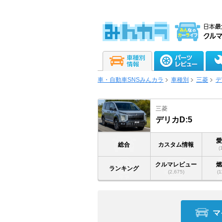
車・自動車SNSみんカラ
車種別
三菱
デ
三菱
デリカD:5
総合
カスタム情報
(
クルマレビュー
ランキング
(2,675)
(1
マ