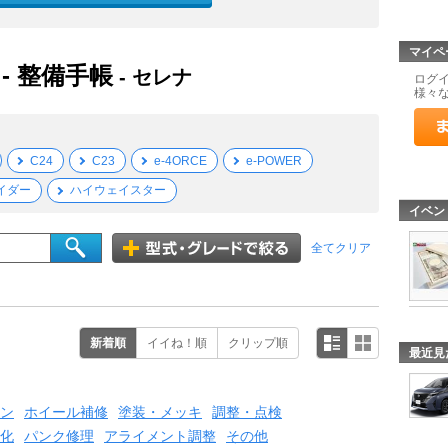
マイペ
- 整備手帳
- セレナ
ログ
様々
C24
C23
e-4ORCE
e-POWER
イダー
ハイウェイスター
イベン
全てクリア
新着順
イイね！順
クリップ順
最近見
ン
ホイール補修
塗装・メッキ
調整・点検
化
パンク修理
アライメント調整
その他