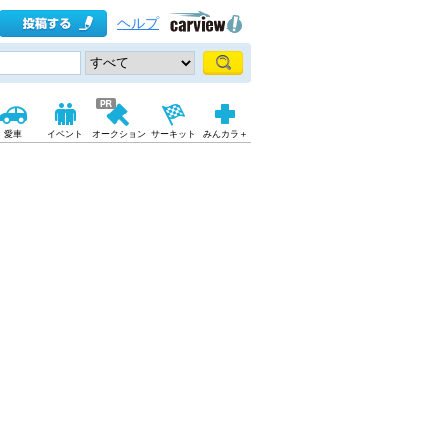
ヘルプ
愛車
イベント
オークション
サーキット
みんカラ＋