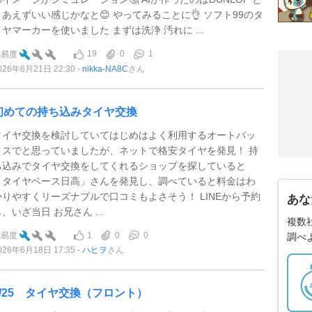
りあえずいい感じかなと😊 やってみることに👌 ソフト99のタ
イヤマーカーを使いました まずは洗浄 汚れに ...
19
0
1
難易度
026年6月21日 22:30
nikka-NA8C
さん
初めての持ち込みタイヤ交換
タイヤ交換を検討していてはじめはよく利用するオートバッ
クスでと思っていましたが、ネットで格安タイヤを発見！ 持
ち込みでタイヤ交換をしてくれるショップを探していると
「タイヤベース日高」さんを発見し、調べていると料金はわ
かりやすくリーズナブルで口コミもよさそう！ LINEから予約
あな
、いざ当日 お兄さん ...
複数
1
0
0
難易度
調べ
026年6月18日 17:35
ハヒヲ
さん
5/25 タイヤ交換（フロント）