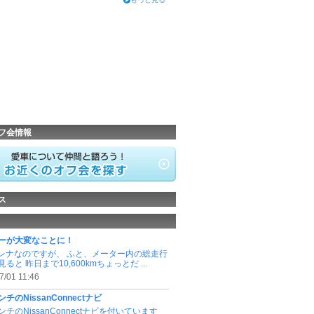
フ会情報
ス
ーが大変なことに！
セレナなのですが、 ふと、メーター内の総走行
ると 昨日まで10,600kmちょっとだ ...
7/01 11:46
インチのNissanConnectナビ
インチのNissanConnectナビを付いています