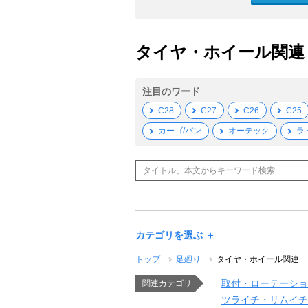
タイヤ・ホイール関連 
注目のワード
C28
C27
C26
C25
カーゴ/バン
オーテック
ラ
カテゴリを選ぶ ＋
トップ
足廻り
タイヤ・ホイール関連
取付・ローテーショ
関連カテゴリ
ツライチ・リムイチ