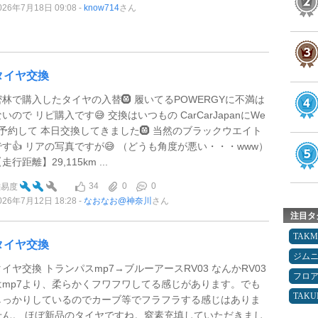
026年7月18日 09:08
know714
さん
タイヤ交換
密林で購入したタイヤの入替🛞 履いてるPOWERGYに不満は
いので リピ購入です😅 交換はいつもの CarCarJapanにWe
b予約して 本日交換してきました🛞 当然のブラックウエイト
です👍 リアの写真ですが😅 （どうも角度が悪い・・・www）
走行距離】29,115km ...
34
0
0
難易度
026年7月12日 18:28
なおなお@神奈川
さん
注目タ
TAK
タイヤ交換
ジム
タイヤ交換 トランパスmp7→ブルーアースRV03 なんかRV03
フロ
はmp7より、柔らかくフワフワしてる感じがあります。でも
TAK
しっかりしているのでカーブ等でフラフラする感じはありま
せん。 ほぼ新品のタイヤですね。窒素充填していただきまし