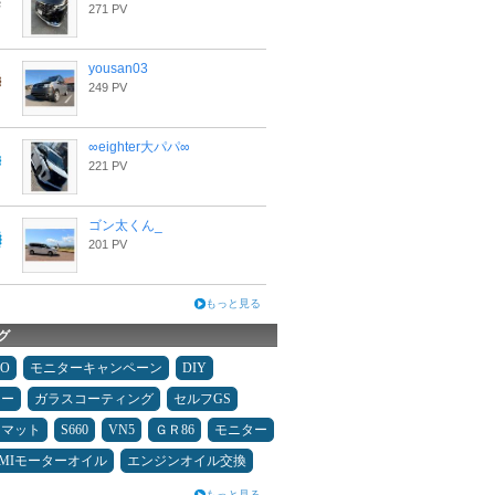
271 PV
yousan03
249 PV
∞eighter大パパ∞
221 PV
ゴン太くん_
201 PV
もっと見る
グ
MO
モニターキャンペーン
DIY
ニー
ガラスコーティング
セルフGS
アマット
S660
VN5
ＧＲ86
モニター
UMIモーターオイル
エンジンオイル交換
もっと見る