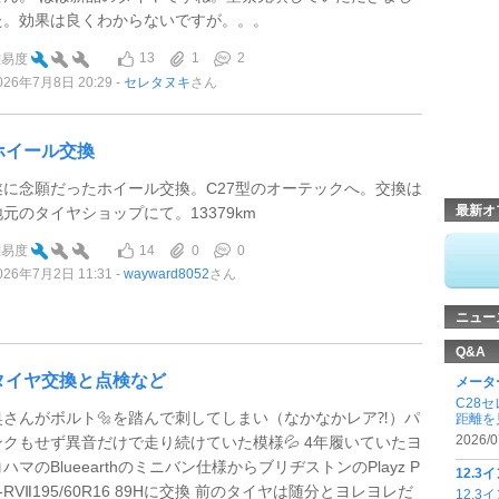
た。効果は良くわからないですが。。。
13
1
2
難易度
026年7月8日 20:29
セレタヌキ
さん
ホイール交換
遂に念願だったホイール交換。C27型のオーテックへ。交換は
最新オ
地元のタイヤショップにて。13379km
14
0
0
難易度
026年7月2日 11:31
wayward8052
さん
ニュー
Q&A
タイヤ交換と点検など
メータ
C28
奥さんがボルト🔩を踏んで刺してしまい（なかなかレア⁈）パ
距離を見
2026/0
ンクもせず異音だけで走り続けていた模様💦 4年履いていたヨ
ハマのBlueearthのミニバン仕様からブリヂストンのPlayz P
12.3
-RVⅡ195/60R16 89Hに交換 前のタイヤは随分とヨレヨレだ
12.3