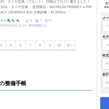
5/25 タイヤ交換（フロント） 詳細はブログに書きました！
5/25 タイヤ交換」 使用製品：MICHELIN PRIMACY e-PRI
ACY 195/65R15 91H 交換距離：93,932km
メー
6
0
0
難易度
026年5月25日 22:54
RYUSHO
さん
モデ
4
5
6
7
8
9
10
次へ
年式
走行
の整備手帳