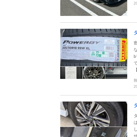
2
な
【
2