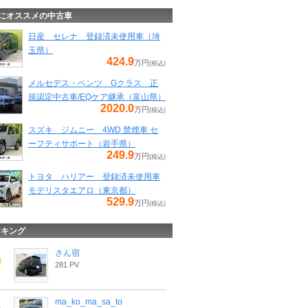
にオススメの中古車
日産 セレナ 登録済未使用車（埼
玉県）
424.9
万円
(税込)
メルセデス・ベンツ Gクラス 正
規認定中古車/EQケア継承（富山県）
2020.0
万円
(税込)
スズキ ジムニー 4WD 禁煙車 セ
ーフティサポート（岩手県）
249.9
万円
(税込)
トヨタ ハリアー 登録済未使用車
モデリスタエアロ（東京都）
529.9
万円
(税込)
ンキング
さん宿
281 PV
ma_ko_ma_sa_to