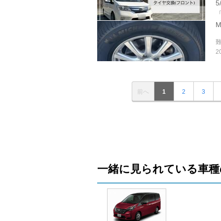
「
M
2
前へ
1
2
3
一緒に見られている車種