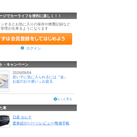
ージでカーライフを便利に楽しく！！
インするとお気に入りの保存や燃費記録など
な管理が出来るようになります
ログイン
ト・キャンペーン
2026/08/04
若い子に気に入られるには『金』
お盆のお小遣い→お盆玉
もっと見る
た車
日産 セレナ
愛車紹介
/
パーツレビュー
/
整備手帳