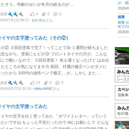
が、感
ったそう。年齢のせいか年月の経るのが ...
2026/0
4
0
0
難易度
燃費
026年7月1日 09:17
わたやん
さん
燃費 
めての
2026/0
タイヤの文字塗ってみた（その②）
その② ３回目塗装で完了！ってことで👍 １週間が経ちました
残念ながら、塗装にヒビが😥 フロントタイヤの方が、こんな
感じで酷い なので、３回目塗装！ 色も濃くなったけど はみ出
したところが気になります🙎 前回、付属の修正ペンがダメに
なったから 100均の油性ペンで修正… が、しかし また ...
13
0
0
難易度
026年6月27日 20:19
nikka-NA8C
さん
タイヤの文字塗ってみた
タイヤの文字を白く塗ってみた 「ホワイトレター」っていう
みたいですね ちょっと不安だったので AIにお願いして どんな
のイメージかシミュレーション🤔 AIが作ったのはDUNLOP と