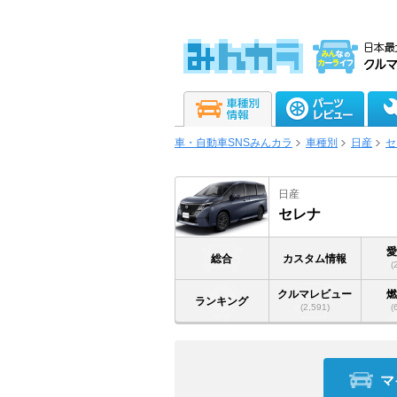
車・自動車SNSみんカラ
車種別
日産
セ
日産
セレナ
総合
カスタム情報
(
クルマレビュー
ランキング
(2,591)
(
マ