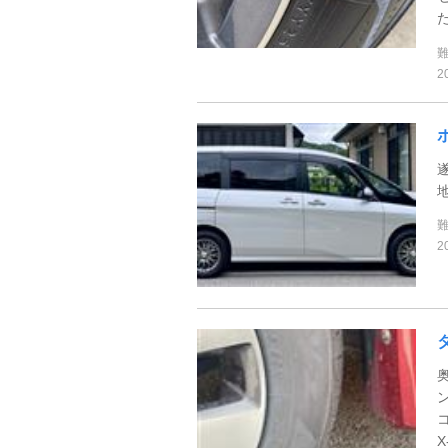
2
2
コ
X