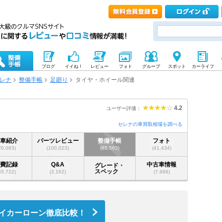
ブログ
イイね！
レビュー
フォト
グループ
スポット
カーライフ
レナ
整備手帳
足廻り
タイヤ・ホイール関連
4.2
ユーザー評価：
セレナの車買取相場を調べる
愛車紹介
パーツレビュー
整備手帳
フォト
20,083)
(100,023)
(65,563)
(41,434)
燃費記録
Q&A
中古車情報
グレード・
スペック
65,722)
(3,162)
(7,996)
イカーローン徹底比較！