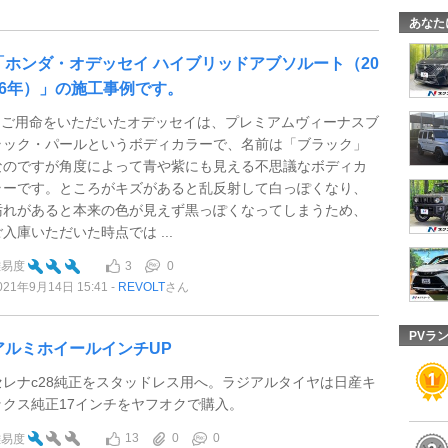
あなた
「ホンダ・オデッセイ ハイブリッドアブソルート（20
16年）」の施工事例です。
1 ご用命をいただいたオデッセイは、プレミアムヴィーナスブ
ラック・パールというボディカラーで、名前は「ブラック」
なのですが角度によって青や紫にも見える不思議なボディカ
ラーです。ところがキズがあると乱反射して白っぽくなり、
汚れがあると本来の色が見えず黒っぽくなってしまうため、
ご入庫いただいた時点では ...
3
0
難易度
021年9月14日 15:41
REVOLT
さん
PVラ
アルミホイールインチUP
セレナc28純正をスタッドレス用へ。ラジアルタイヤは日産キ
ックス純正17インチをヤフオクで購入。
13
0
0
難易度