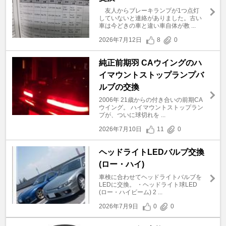
友人からブレーキランプが1つ点灯
していないと連絡がありました。古い
車は今どきの車と違い車自体が教 ...
2026年7月12日
8
0
純正前期羽 CAウイングのハ
イマウントストップランプバ
ルブの交換
2006年 21歳からの付き合いの前期CA
ウイング。 ハイマウントストップラン
プが、ついに球切れを ...
2026年7月10日
11
0
ヘッドライトLEDバルブ交換
(ロー・ハイ)
車検に合わせてヘッドライトバルブを
LEDに交換。 ・ヘッドライト球LED
(ロー・ハイビーム) 2 ...
2026年7月9日
0
0