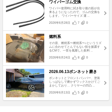
ワイパーゴム交換
ワイパー使用時に拭き取り後の筋が出
来るようになったので、ゴムの交換を
します。 ワイパーサイズ 運 ...
2026年6月28日
7
0
燃料系
その昔、燃焼系〜燃焼系〜♪というリズ
ムに合わせてとんでもない技を披露す
るCMで、一世を風靡した飲料 ...
2026年6月24日
8
0
2026.06.13ボンネット磨き
ボンネットとフロントバンパー、塗装
しっぱなしで磨かずワックスかけてご
まかしており… クリヤーの凹凸 ...
2026年6月13日
5
0