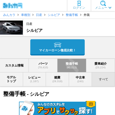
ログイン
メニュー
みんカラ
車種別
日産
シルビア
整備手帳
外装
日産
シルビア
マイカーローン徹底比較！
パーツ
整備手帳
愛車紹介
カスタム情報
(79,410)
(41,212)
(23,224)
モデル
レビュー
燃費
中古車
すべて
トップ
(1,167)
(29,318)
(240)
整備手帳
- シルビア