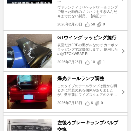
ヴァレンティよりヘッド/テールランプ
で培った独自のノウハウを注ぎ込んだ
今までにない製品、【純正テー ...
2026年2月20日
58
0
GTウイング ラッピング施行
表面だけFRPの黒ゲルなので カーボン
ラッピングで誤魔化します。 使用した
のはTECKWRAP R ...
2026年7月25日
10
1
爆光テールランプ調整
このタイプのテールランプは昔から明
るさに問題のある個体がありました
が、数年前にワイズスクエアのスモ ...
2026年7月18日
6
0
左後ろブレーキランプバルブ
交換