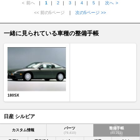
<
前へ
｜
1
｜
2
｜
3
｜
4
｜
5
｜
次へ
>
<< 前の5ページ
｜
次の5ページ >>
一緒に見られている車種の整備手帳
180SX
日産 シルビア
パーツ
整備手帳
カスタム情報
(79,410)
(41,212)