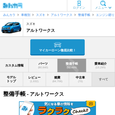
ログイン
メニュー
みんカラ
車種別
スズキ
アルトワークス
整備手帳
エンジン廻り
スズキ
アルトワークス
マイカーローン徹底比較！
パーツ
整備手帳
愛車紹介
カスタム情報
(80,640)
(52,489)
(13,295)
モデル
レビュー
燃費
中古車
すべて
トップ
(1,632)
(84,706)
(70)
整備手帳
- アルトワークス