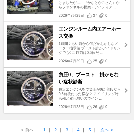
けましたが…、『かなとかごさん』か
らファンネルの提案・アイディア ...
2026年7月29日
37
0
エンジンルーム内エアーホー
ス交換
1週間ぐらい前から何だかおかしなメ
ーター指示値 ブースト計がアイドリン
グでも0に 以前は0.5位だ ...
2026年7月29日
25
0
負圧0、ブースト 掛からな
い症状診断
最近エンジンONで負圧が0に 普段なら
0.6前後だった様な？ アイドリング時
も殆ど変化無いのでイン ...
2026年7月28日
26
0
<
前へ
｜
1
｜
2
｜
3
｜
4
｜
5
｜
次へ
>