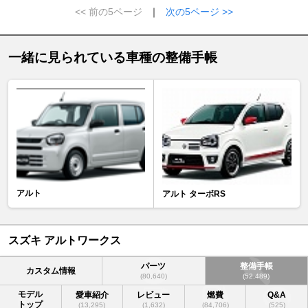
<< 前の5ページ
｜
次の5ページ >>
一緒に見られている車種の整備手帳
アルト
アルト ターボRS
スズキ アルトワークス
パーツ
整備手帳
カスタム情報
(80,640)
(52,489)
モデル
愛車紹介
レビュー
燃費
Q&A
トップ
(13,295)
(1,632)
(84,706)
(525)