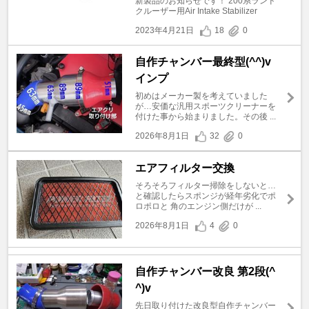
新製品のお知らせです！ 200系ランド
クルーザー用Air Intake Stabilizer
2023年4月21日
18
0
自作チャンバー最終型(^^)v
インプ
初めはメーカー製を考えていました
が…安価な汎用スポーツクリーナーを
付けた事から始まりました。その後 ...
2026年8月1日
32
0
エアフィルター交換
そろそろフィルター掃除をしないと…
と確認したらスポンジが経年劣化でポ
ロポロと 角のエンジン側だけが ...
2026年8月1日
4
0
自作チャンバー改良 第2段(^
^)v
先日取り付けた改良型自作チャンバー