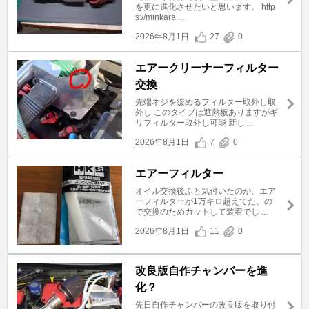
を更に進化させたいと思います。 http
s://minkara ...
2026年8月1日
27
0
エアークリーナーフィルター
交換
先端ネジを緩めるフィルター取外し取
外し このタイプは遮熱板ありますがギ
リフィルター取外し可能 新し ...
2026年8月1日
7
0
エアーフィルター
オイル交換後ふと気付いたのが、エア
ーフィルターが1万キロ超えてた、の
で交換のためカットして装着でし ...
2026年8月1日
11
0
改良版自作チャンバーを進
化？
先日自作チャンバーの改良版を取り付