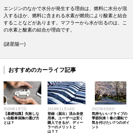
エンジンのなかで水分が発生する理由は、燃料に水分が混
入するほか、燃料に含まれる水素が燃焼により酸素と結合
することなどがあります。マフラーから水が出るのは、こ
の水素と酸素の結合が理由です。
(諸星陽一)
おすすめのカーライフ記事
2020年1月7日
2019年11月14日
2022年4月6日
【基礎知識】失敗しな
登録（届出）済み未使
気持ちいいドライブの
い自動車保険の選び方
用車。ユーザーは安く
季節到来！春の運転で
とは？
購入できるが、ディー
気を付けたい7つのポイ
ラーのメリットと
ント
は？？