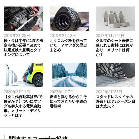
2019年2月25日
2019年2月12日
2018年11月22日
軽トラは半年に1度の法
元々コルク栓を作って
クルマのシート表皮に
定点検が必要？改めて
いた！？マツダの歴史
使われる素材には何が
法定点検の意義とタイ
まとめ
あり メリットは何
ミングについて
か？
2020年3月11日
2022年1月7日
2019年2月25日
【次世代自動車はEVで
夏道と異なるからこそ
スタッドレスタイヤの
確定か？】ついにマツ
知っておきたい冬道の
寿命とは？3シーズン目
ダも参入する電気自動
運転術
は大丈夫？
車。メリット・デメリ
ットとは？