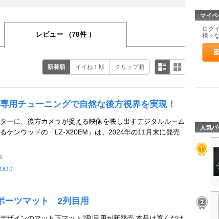
マイペ
ログ
レビュー
（78件 ）
様々
新着順
イイね！順
クリップ順
専用チューニングで自然な後方視界を実現！
ターに、後方カメラが捉える映像を映し出すデジタルルーム
人気パ
ケンウッドの「LZ-X20EM」は、2024年の11月末に発売
事
OOD
スポーツマット 2列目用
デザインのマット下マット2列目用が新発売 本品は置くだけ