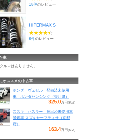
18件
のレビュー
HIPERMAX S
9件
のレビュー
た車
クルマはありません。
にオススメの中古車
ホンダ ヴェゼル 登録済未使用
車 ホンダセンシング（香川県）
325.0
万円
(税込)
スズキ ハスラー 届出済未使用車
禁煙車 スズキセーフティサ（京都
府）
163.4
万円
(税込)