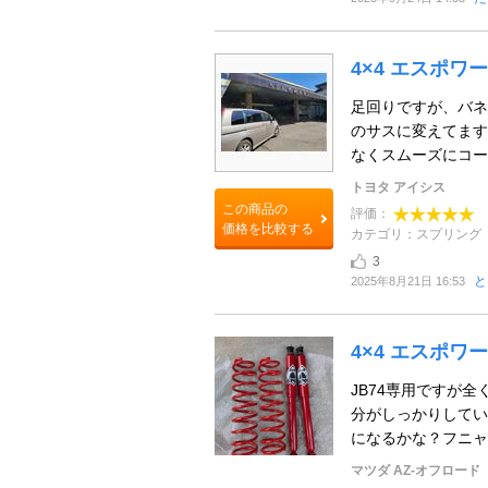
4×4 エスポワ
足回りですが、バネ
のサスに変えてます
なくスムーズにコーナ
トヨタ アイシス
この商品の
評価：
価格を比較する
カテゴリ：スプリング
3
と
2025年8月21日 16:53
4×4 エスポワー
JB74専用ですが
分がしっかりしてい
になるかな？フニャフ
マツダ AZ-オフロード