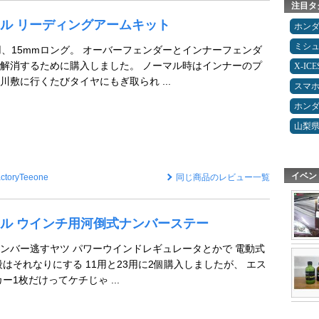
注目タ
ワール リーディングアームキット
ホン
ミシ
用、15mmロング。 オーバーフェンダーとインナーフェンダ
解消するために購入しました。 ノーマル時はインナーのプ
X-IC
川敷に行くたびタイヤにもぎ取られ ...
スマ
ホン
山梨
イベン
ctoryTeeone
同じ商品のレビュー一覧
ワール ウインチ用河倒式ナンバーステー
ンバー逃すヤツ パワーウインドレギュレータとかで 電動式
はそれなりにする 11用と23用に2個購入しましたが、 エス
ー1枚だけってケチじゃ ...