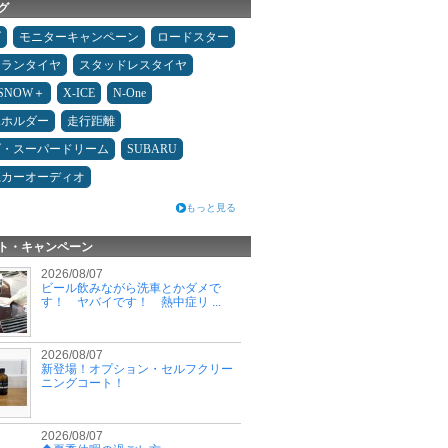
グ
ダ
モニターキャンペーン
ロードスター
ュランタイヤ
スタッドレスタイヤ
ESNOW＋
X-ICE
N-One
ホホルダー
走行距離
ダ・スーパードリーム
SUBARU
県カーオーディオ
もっと見る
ト・キャンペーン
2026/08/07
ビール飲みながら洗車とかダメで
す！ ヤバイです！ 熱中症リ ...
2026/08/07
新登場！オプション・セルフクリー
ニングコート！
2026/08/07