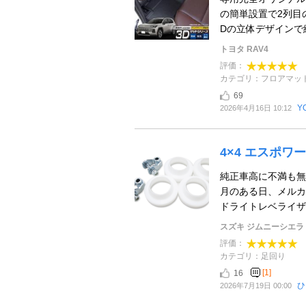
の簡単設置で2列目
Dの立体デザインで縁
トヨタ RAV4
評価：
カテゴリ：フロアマッ
69
Y
2026年4月16日 10:12
4×4 エスポワ
純正車高に不満も無
月のある日、メルカ
ドライトレベライザー
スズキ ジムニーシエラ
評価：
カテゴリ：足回り
[1]
16
ひ
2026年7月19日 00:00