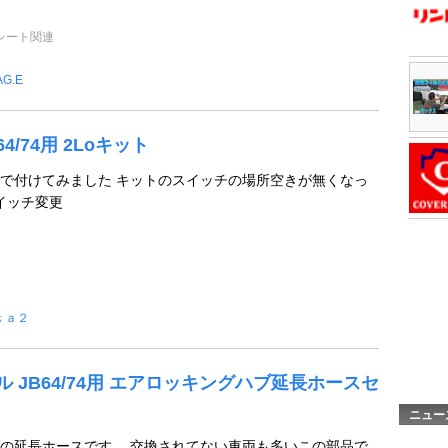
レート関連
AG.E
JB64/74用 2Loキット
い で付けてみました キットのスイッチの場所空きが無くなっ
スイッチ変更
ｋａ２
ル JB64/74用 エアロッキングハブ延長ホースセ
ニュー
の延長ホースです。 交換されてない車両も多いこの部品で