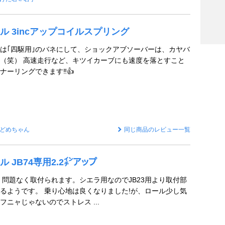
ール 3incアップコイルスプリング
は｢四駆用｣のバネにして、ショックアブソーバーは、カヤバ
（笑） 高速走行など、キツイカーブにも速度を落とすこと
ーリングできます‼️👍️
どめちゃん
同じ商品のレビュー一覧
ル JB74専用2.2㌅アップ
全く問題なく取付られます。シエラ用なのでJB23用より取付部
るようです。 乗り心地は良くなりました!が、ロール少し気
ニャじゃないのでストレス ...