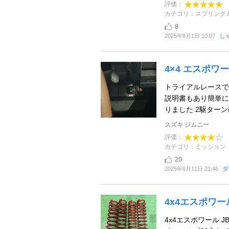
評価：
カテゴリ：スプリング
8
し
2025年8月1日 10:07
4×4 エスポワー
トライアルレースで
説明書もあり簡単に
りました 2駆ターン
スズキ ジムニー
評価：
カテゴリ：ミッション
20
ダ
2025年6月11日 21:46
4x4エスポワ
4x4エスポワール 