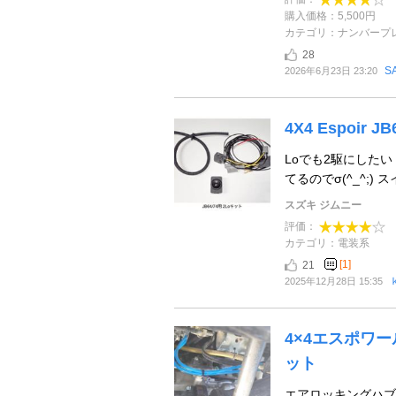
購入価格：5,500円
カテゴリ：ナンバープ
28
S
2026年6月23日 23:20
4X4 Espoir 
Loでも2駆にした
てるのでσ(^_^;) 
スズキ ジムニー
評価：
カテゴリ：電装系
[1]
21
2025年12月28日 15:35
4×4エスポワー
ット
エアロッキングハブ