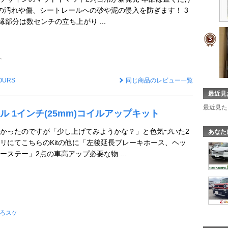
の汚れや傷、シートレールへの砂や泥の侵入を防ぎます！ 3
部分は数センチの立ち上がり ...
ト
OURS
同じ商品のレビュー一覧
最近見
最近見た
ール 1インチ(25mm)コイルアップキット
かったのですが「少し上げてみようかな？」と色気づいた2
あなた
リにてこちらのKitの他に「左後延長ブレーキホース、ヘッ
ステー」2点の車高アップ必要な物 ...
ろスケ