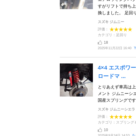
すがリフトで持ち上
換しました。 足回り
スズキ ジムニー
評価：
カテゴリ：足回り
18
2025年11月22日 16:40
4×4 エスポワ
ロードマ ...
とりあえず車高は上
メント ジムニーシエ
国産スプリングです。 
スズキ ジムニーシエラ
評価：
カテゴリ：スプリング
10
た
2025年9月24日 14:53