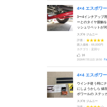
4×4 エスポ
3〜4インチアップ
ーとのタイヤ接触を
ッシュリベットが河
スズキ ジムニー
評価：
購入価格：66,000円
カテゴリ：足回り
16
Fa
2026年7月11日 18:50
4×4 エスポ
ウインチ使う時にナ
にしようかしら 値段
ポワールの ステッカ
スズキ ジムニー
評価：