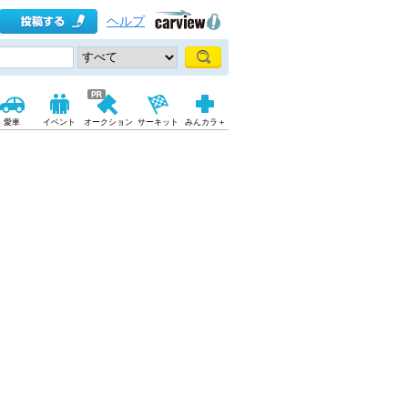
ヘルプ
愛車
イベント
オークション
サーキット
みんカラ＋