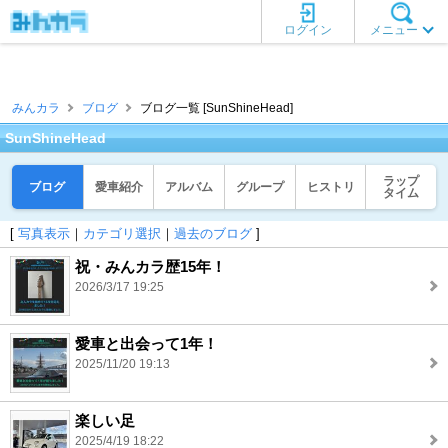
ログイン
メニュー
みんカラ
ブログ
ブログ一覧 [SunShineHead]
SunShineHead
ラップ
ブログ
愛車紹介
アルバム
グループ
ヒストリ
タイム
[
写真表示
｜
カテゴリ選択
｜
過去のブログ
]
祝・みんカラ歴15年！
2026/3/17 19:25
愛車と出会って1年！
2025/11/20 19:13
楽しい足
2025/4/19 18:22