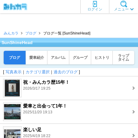
ログイン
メニュー
みんカラ
ブログ
ブログ一覧 [SunShineHead]
SunShineHead
ラップ
ブログ
愛車紹介
アルバム
グループ
ヒストリ
タイム
[
写真表示
｜
カテゴリ選択
｜
過去のブログ
]
祝・みんカラ歴15年！
2026/3/17 19:25
愛車と出会って1年！
2025/11/20 19:13
楽しい足
2025/4/19 18:22