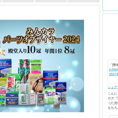
「[整
s://mi
35574
シュア
こんに
ログ『
った洗
もちろ