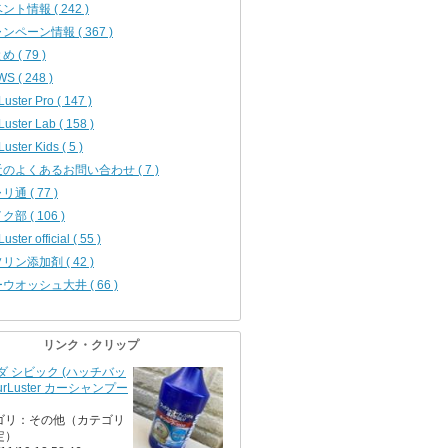
ント情報 ( 242 )
ンペーン情報 ( 367 )
 ( 79 )
S ( 248 )
Luster Pro ( 147 )
Luster Lab ( 158 )
uster Kids ( 5 )
のよくあるお問い合わせ ( 7 )
リ通 ( 77 )
ク部 ( 106 )
uster official ( 55 )
リン添加剤 ( 42 )
ウオッシュ大井 ( 66 )
リンク・クリップ
ダ シビック (ハッチバッ
SurLuster カーシャンプー
ゴリ：その他（カテゴリ
定）