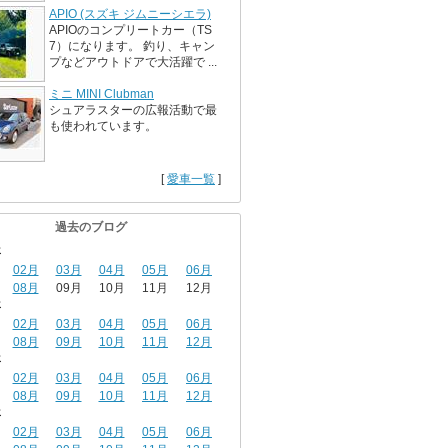
APIO (スズキ ジムニーシエラ)
APIOのコンプリートカー（TS
7）になります。 釣り、キャン
プなどアウトドアで大活躍で ...
ミニ MINI Clubman
シュアラスターの広報活動で最
も使われています。
[
愛車一覧
]
過去のブログ
年
02月
03月
04月
05月
06月
08月
09月
10月
11月
12月
年
02月
03月
04月
05月
06月
08月
09月
10月
11月
12月
年
02月
03月
04月
05月
06月
08月
09月
10月
11月
12月
年
02月
03月
04月
05月
06月