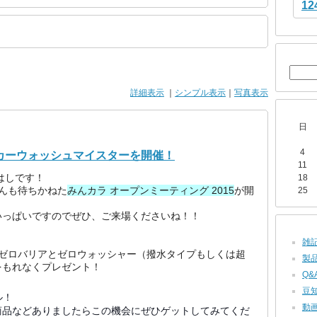
12
詳細表示
｜
シンプル表示
｜
写真表示
日
4
てカーウォッシュマイスターを開催！
11
はしです！
18
さんも待ちかねた
みんカラ オープンミーティング 2015
が開
25
いっぱいですのでぜひ、ご来場くださいね！！
雑記 
品のゼロバリアとゼロウォッシャー（撥水タイプもしくは超
製品
をもれなくプレゼント！
Q&A
豆知識
ル！
動画
商品などありましたらこの機会にぜひゲットしてみてくだ