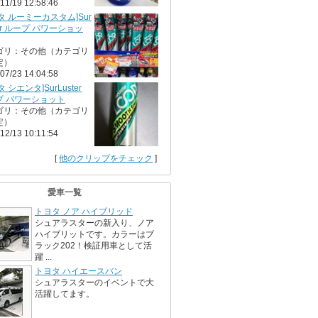
11/19 12:58:46
タ ルーミーカスタム]Sur
ter ループ パワーショッ
ゴリ：その他（カテゴリ
定）
07/23 14:04:58
 シエンタ]SurLuster
プ パワーショット
ゴリ：その他（カテゴリ
定）
12/13 10:11:54
[
他のクリップをチェック
]
愛車一覧
トヨタ ノア ハイブリッド
シュアラスターの新入り、ノア
ハイブリットです。カラーはブ
ラック202！検証用車として活
躍 ...
トヨタ ハイエースバン
シュアラスターのイベントで大
活躍してます。