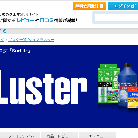
ログ
>
ブログ一覧 [シュアラスター]
『SurLife』
フォトアルバム
商品・レビュー
▼メニュー