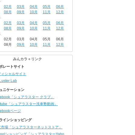
年
02月
03月
04月
05月
06月
08月
09月
10月
11月
12月
年
02月
03月
04月
05月
06月
08月
09月
10月
11月
12月
年
02月
03月
04月
05月
06月
08月
09月
10月
11月
12月
みんカラ＋リンク
ポレートサイト
フィシャルサイト
Luster Lab
ュニケーション
cebook「シュアラスター クラブ」
utube「シュアラスター洗車塾動画」
cebookページ
ラインショッピング
天市場「シュアラスターネットストア」
hoo!ショッピング「シュアラスターYaho