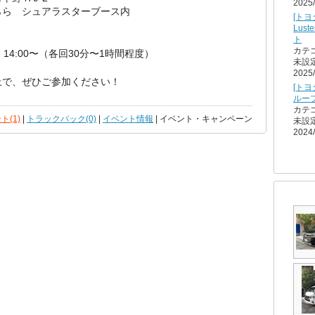
2025/
シュアラスターブース内
[トヨ
Lus
ト
カテ
:00〜（各回30分〜1時間程度）
未設
2025/
上で、ぜひご参加ください！
[トヨタ
ルー
カテ
ト(1)
|
トラックバック(0)
|
イベント情報
| イベント・キャンペーン
未設
2024/