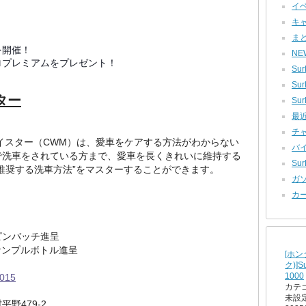
イベ
キャ
まとめ
を開催！
NEW
ロプレミアムをプレゼント！
Sur
Sur
ター
SurL
最近
チャ
イスター（CWM）は、愛車をケアする方法がわからない
バイ
で洗車をされている方まで、愛車を長くきれいに維持する
SurL
推奨する洗車方法”をマスターすることができます。
ガソ
カー
ピンバッチ進呈
サンプルボトル進呈
[ホン
ク)]
1000
15
カテ
未設
479-2