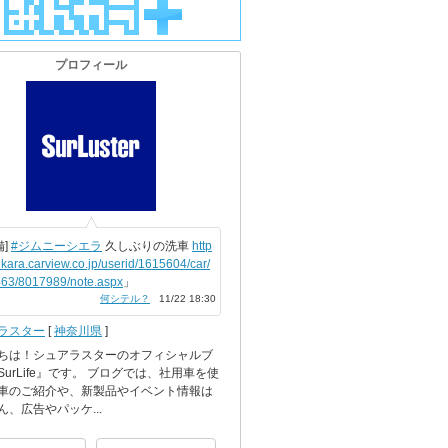
プロフィール
備]
#ジムニーシエラ
久しぶりの洗車
http
nkara.carview.co.jp/userid/1615604/car/
63/8017989/note.aspx
」
何シテル？
11/22 18:30
ラスター
[
神奈川県
]
ちは！シュアラスターのオフィシャルブ
SurLife』です。 ブログでは、社用車を使
車のご紹介や、新製品やイベント情報は
ん、広告やパッケ...