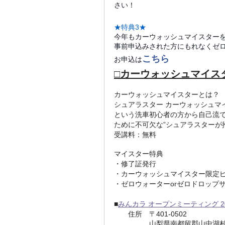
さい！
★特典3★
今年もカーウォッシュマイスター
事前申込みされた方にもれなくゼ
こちら
お申込は
□カーウォッシュマイス
カーウォッシュマイスターとは？
シュアラスター カーウォッシュマ
という洗車初心者の方から自己流
ために不可欠な”シュアラスターが
受講料：無料
マイスター特典
・修了証発行
・カーウォッシュマイスター限定
・ゼロウォーターorゼロドロップ
■
みんカラ オープンミーティング 20
住所
〒401-0502
山梨県南都留郡山中湖村平野