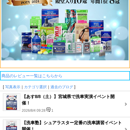
商品のレビュー一覧はこちらから
[
写真表示
｜
カテゴリ選択
｜
過去のブログ
]
【あす8/8（土）】宮城県で洗車実演イベント開
催！
2026/8/4 09:28
1
【洗車塾】シュアラスター定番の洗車講習イベント
開催！