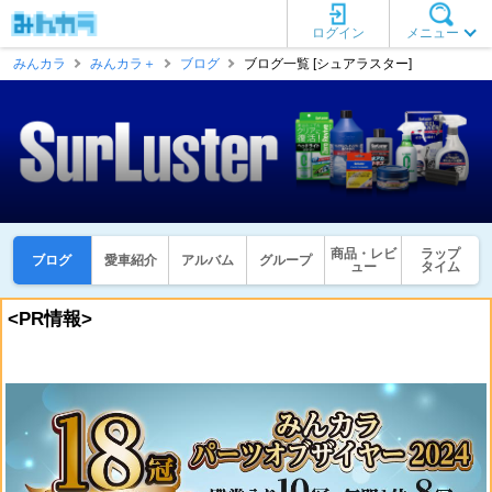
ログイン
メニュー
みんカラ
みんカラ＋
ブログ
ブログ一覧 [シュアラスター]
商品・レビ
ラップ
ブログ
愛車紹介
アルバム
グループ
ュー
タイム
<PR情報>