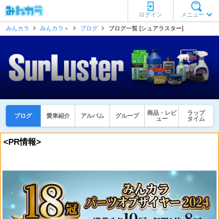
ログイン
メニュー
みんカラ
みんカラ＋
ブログ
ブログ一覧 [シュアラスター]
商品・レビ
ラップ
ブログ
愛車紹介
アルバム
グループ
ュー
タイム
<PR情報>