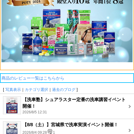
商品のレビュー一覧はこちらから
[
写真表示
｜
カテゴリ選択
｜
過去のブログ
]
【洗車塾】シュアラスター定番の洗車講習イベント
開催！
2026/8/5 12:31
【8/8（土）】宮城県で洗車実演イベント開催！
2026/8/4 09:28
1