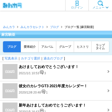
ログイン
メニュー
みんカラ
みんカラセレクト
ブログ
ブログ一覧 [麻宮騎亜]
麻宮騎亜
ラップ
ブログ
愛車紹介
アルバム
グループ
ヒストリ
タイム
[
写真表示
｜
カテゴリ選択
｜
過去のブログ
]
あけましておめでとうございます！
2021/1/1 10:53
3
彼女のカレラGT3 2021年度カレンダー！
2020/12/8 20:48
1
新年あけましておめでとうございます！
2020/1/5 16:43
1