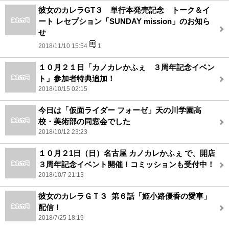
彼女のカレラGT３ 単行本発売記念 トーク＆イ
ート レセプション「SUNDAY mission」のお知ら
せ
2018/11/10 15:54
1
１０月２１日「カノカレかふぇ ３周年記念イベン
ト」参加者特典追加！
2018/10/15 02:15
今日は「仮面ライダー フォーゼ」天の川学園高
校・美術部の同窓会でした
2018/10/12 23:23
１０月２1日（日）名古屋 カノカレかふぇ で、開店
３周年記念イベント開催！コミッションも受付中！
2018/10/7 21:13
彼女のカレラＧＴ３ ‬ 第６話「姫小路優香の愛車」
配信！‬
2018/7/25 18:19