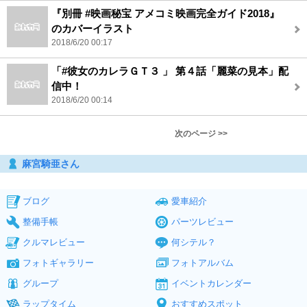
『別冊 #映画秘宝 アメコミ映画完全ガイド2018』
のカバーイラスト
2018/6/20 00:17
‪「#彼女のカレラＧＴ３ 」‬ ‪第４話「麗菜の見本」‬配
信中！
2018/6/20 00:14
次のページ >>
麻宮騎亜さん
ブログ
愛車紹介
整備手帳
パーツレビュー
クルマレビュー
何シテル？
フォトギャラリー
フォトアルバム
グループ
イベントカレンダー
ラップタイム
おすすめスポット