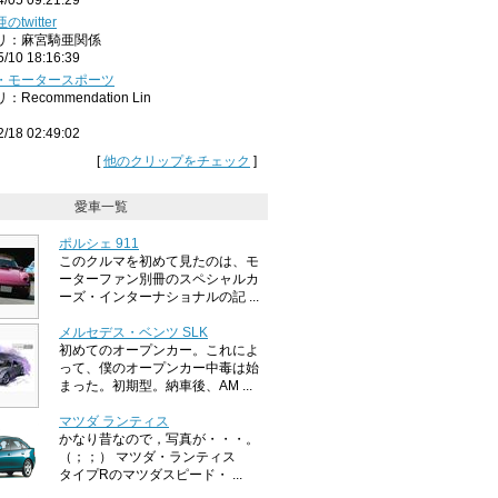
twitter
リ：麻宮騎亜関係
5/10 18:16:39
・モータースポーツ
Recommendation Lin
2/18 02:49:02
[
他のクリップをチェック
]
愛車一覧
ポルシェ 911
このクルマを初めて見たのは、モ
ーターファン別冊のスペシャルカ
ーズ・インターナショナルの記 ...
メルセデス・ベンツ SLK
初めてのオープンカー。これによ
って、僕のオープンカー中毒は始
まった。初期型。納車後、AM ...
マツダ ランティス
かなり昔なので，写真が・・・。
（；；） マツダ・ランティス
タイプRのマツダスピード・ ...