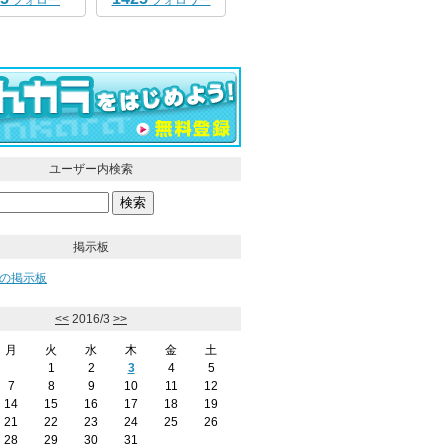
ユーザー内検索
掲示板
の掲示板
<<
2016/3
>>
月
火
水
木
金
土
1
2
3
4
5
7
8
9
10
11
12
14
15
16
17
18
19
21
22
23
24
25
26
28
29
30
31