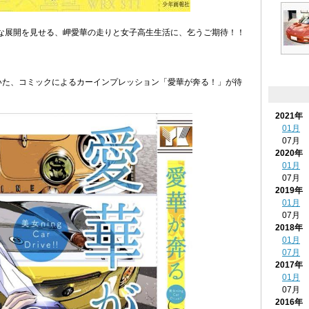
な展開を見せる、岬愛華の走りと女子高生生活に、乞うご期待！！
いた、コミックによるカーインプレッション「愛華が奔る！」が待
2021年
01月
07月
2020年
01月
07月
2019年
01月
07月
2018年
01月
07月
2017年
01月
07月
2016年