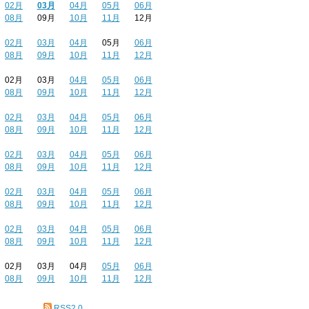
02月
03月
04月
05月
06月
08月
09月
10月
11月
12月
02月
03月
04月
05月
06月
08月
09月
10月
11月
12月
02月
03月
04月
05月
06月
08月
09月
10月
11月
12月
02月
03月
04月
05月
06月
08月
09月
10月
11月
12月
02月
03月
04月
05月
06月
08月
09月
10月
11月
12月
02月
03月
04月
05月
06月
08月
09月
10月
11月
12月
02月
03月
04月
05月
06月
08月
09月
10月
11月
12月
02月
03月
04月
05月
06月
08月
09月
10月
11月
12月
RSS2.0