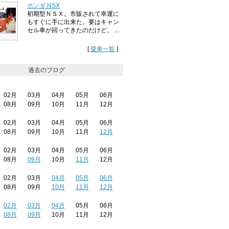
ホンダ NSX
初期型ＮＳＸ。市販されて幸運に
もすぐに手に出来た。要はキャン
セル車が回ってきたのだけど。 ...
[
愛車一覧
]
過去のブログ
02月
03月
04月
05月
06月
08月
09月
10月
11月
12月
02月
03月
04月
05月
06月
08月
09月
10月
11月
12月
02月
03月
04月
05月
06月
08月
09月
10月
11月
12月
02月
03月
04月
05月
06月
08月
09月
10月
11月
12月
02月
03月
04月
05月
06月
08月
09月
10月
11月
12月