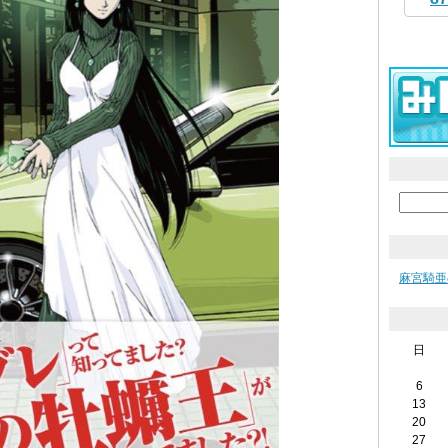
麻宮騎亜
日
6
13
20
27