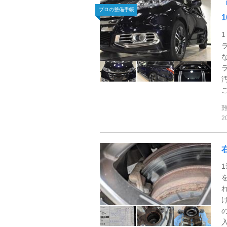
プロの整備手帳
2
入