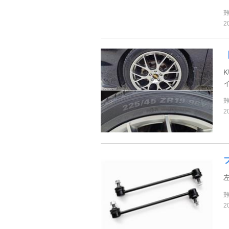
2
K
2
左
2