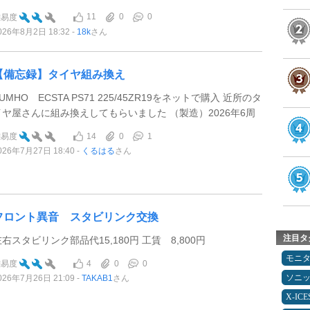
11
0
0
難易度
026年8月2日 18:32
18k
さん
【備忘録】タイヤ組み換え
UMHO ECSTA PS71 225/45ZR19をネットで購入 近所のタ
イヤ屋さんに組み換えしてもらいました （製造）2026年6周
14
0
1
難易度
026年7月27日 18:40
くるはる
さん
フロント異音 スタビリンク交換
注目タ
右スタビリンク部品代15,180円 工賃 8,800円
モニ
4
0
0
難易度
ソニ
026年7月26日 21:09
TAKAB1
さん
X-IC