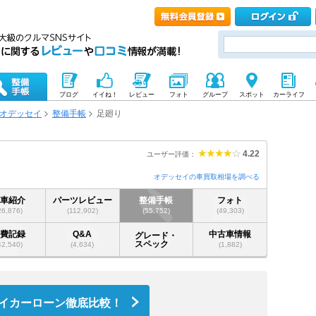
ブログ
イイね！
レビュー
フォト
グループ
スポット
カーライフ
オデッセイ
整備手帳
足廻り
4.22
ユーザー評価：
オデッセイの車買取相場を調べる
愛車紹介
パーツレビュー
整備手帳
フォト
26,876)
(112,902)
(55,752)
(49,303)
燃費記録
Q&A
中古車情報
グレード・
スペック
42,540)
(4,634)
(1,882)
イカーローン徹底比較！