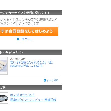
ージでカーライフを便利に楽しく！！
インするとお気に入りの保存や燃費記録など
な管理が出来るようになります
ログイン
ト・キャンペーン
2026/08/04
若い子に気に入られるには『金』
お盆のお小遣い→お盆玉
もっと見る
た車
ホンダ オデッセイ
愛車紹介
/
パーツレビュー
/
整備手帳