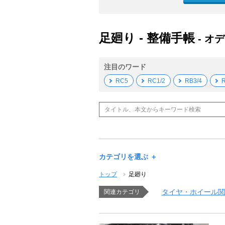
足廻り - 整備手帳
- オ
注目のワード
RC5
RC1/2
RB3/4
R
カテゴリを選ぶ ＋
トップ
足廻り
タイヤ・ホイール関
関連カテゴリ