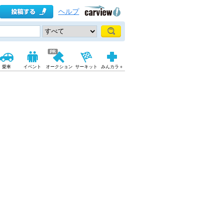
ヘルプ
愛車
イベント
オークション
サーキット
みんカラ＋