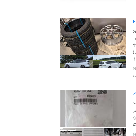
（
2
な
2