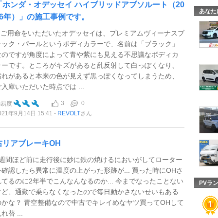
「ホンダ・オデッセイ ハイブリッドアブソルート（20
あなた
16年）」の施工事例です。
1 ご用命をいただいたオデッセイは、プレミアムヴィーナスブ
ラック・パールというボディカラーで、名前は「ブラック」
なのですが角度によって青や紫にも見える不思議なボディカ
ラーです。ところがキズがあると乱反射して白っぽくなり、
汚れがあると本来の色が見えず黒っぽくなってしまうため、
ご入庫いただいた時点では ...
3
0
難易度
021年9月14日 15:41
REVOLT
さん
右リアブレーキOH
1週間ほど前に走行後に妙に鉄の焼けるにおいがしてローター
を確認したら異常に温度の上がった形跡が... 買った時にOHさ
れてるのに2年半でこんなんなるのか... 今までなったことない
PVラ
けど、通勤で乗らなくなったので毎日動かさないせいもある
のかな？ 青空整備なので中古でキレイめなヤツ買ってOHして
れ替 ...