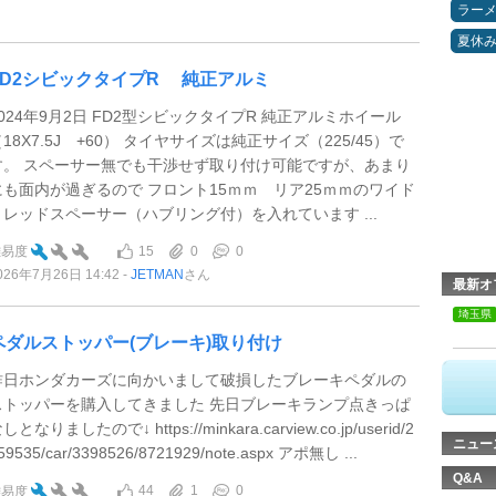
ラー
夏休
FD2シビックタイプR 純正アルミ
2024年9月2日 FD2型シビックタイプR 純正アルミホイール
18X7.5J +60） タイヤサイズは純正サイズ（225/45）で
す。 スペーサー無でも干渉せず取り付け可能ですが、あまり
にも面内が過ぎるので フロント15ｍｍ リア25ｍｍのワイド
トレッドスペーサー（ハブリング付）を入れています ...
15
0
0
難易度
026年7月26日 14:42
JETMAN
さん
最新オ
埼玉県
ペダルストッパー(ブレーキ)取り付け
昨日ホンダカーズに向かいまして破損したブレーキペダルの
ストッパーを購入してきました 先日ブレーキランプ点きっぱ
しとなりましたので↓ https://minkara.carview.co.jp/userid/2
ニュー
59535/car/3398526/8721929/note.aspx アポ無し ...
Q&A
44
1
0
難易度