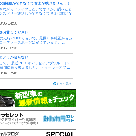
etooth接続ができなくて音楽が聴けません！！
きながらドライブしたいです！が、調べたと
ンズフリー通話しかできなくて音楽は聞けな
..
8/06 14:56
をお貸しください
3.4に走行24000くらいで、足回りを純正からカ
ローファースポーツに変えています。 ...
8/05 10:30
カメラが映らない
して。 最近RC１オデッセイアブソルート20
式前期に乗り換えました。 ディーラーオプ ...
8/04 17:48
もっと見る