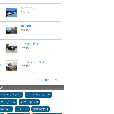
うーたーん
295 PV
doll2000
206 PV
デリぴろ眠D:5
167 PV
三代目レッドスター
157 PV
もっと見る
グ
ターキャンペーン
ミシュランタイヤ
ックデザイン
スタッドレス
ESNOW＋
ＨＩＤ屋
愛車記念日