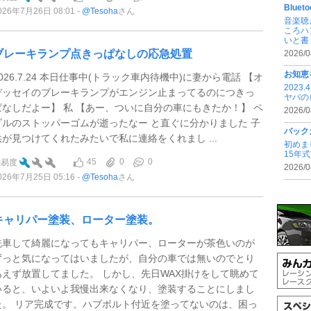
Blu
026年7月26日 08:01
@Tesoha
さん
音楽聴
ころハ
いと書 .
ブレーキランプ点きっぱなしの応急処置
2026/0
お知恵
2026.7.24 本日仕事中(トラック車内待機中)に妻から電話 【オ
202
デッセイのブレーキランプがエンジン止まってるのにつきっ
ヤバの
ぱなしだよー】 私 【あー、ついに自分の車にもきたか！】 ペ
2026/0
ダルのストッパーゴムが逝ったなー と直ぐに分かりました 子
バック
供が見つけてくれたみたいで私に連絡をくれまし ...
初めま
15年
45
0
0
難易度
2026/0
026年7月25日 05:16
@Tesoha
さん
キャリパー塗装、ローター塗装。
洗車して綺麗になってもキャリパー、ローターが茶色いのが
ずっと気になってはいましたが、自分の車では無いのでとり
あえず放置してました。 しかし、先日WAX掛けをして眺めて
いると、いよいよ我慢出来なくなり、塗装することにしまし
た。 リア完成です。ハブボルト付近を塗ってないのは、困っ