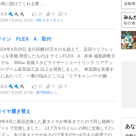
た時に助けてくれる整 ...
14
0
0
難易度
026年7月24日 14:03
VR-スティチ
さん
テイン FLEX A 取付
2024年4月20日 走行距離10万キロを超えて、足回りリフレッ
シュを実施 用意したものは テインFLEX A 本体 減衰調整ダ
イヤル 300㎜ 前後スタビライザーショートリンク リアアッ
パーアーム延長加工品 以上を用意しました。 車高調を装着す
るにあたって、一番の悩みどころは「リアキャンバーの解 ...
12
0
0
難易度
026年7月20日 10:56
JETMAN
さん
タイヤ履き替え
24年4月に新品交換した夏タイヤが寿命きてたので同じ銘柄リ
あな
ピートで交換しました。 13.7万キロぐらいの時に交換して2シ
ーズン、冬は冬タイヤがあるので実走行5〜6万キロ程度での