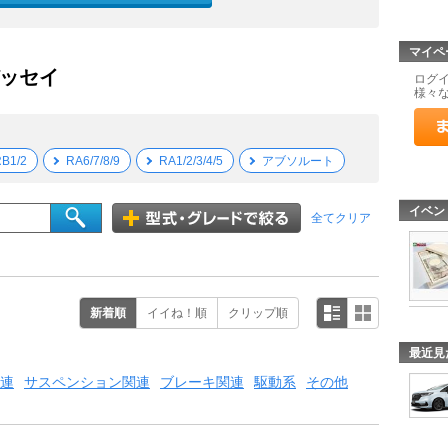
マイペ
デッセイ
ログ
様々
B1/2
RA6/7/8/9
RA1/2/3/4/5
アブソルート
イベン
全てクリア
新着順
イイね！順
クリップ順
最近見
連
サスペンション関連
ブレーキ関連
駆動系
その他