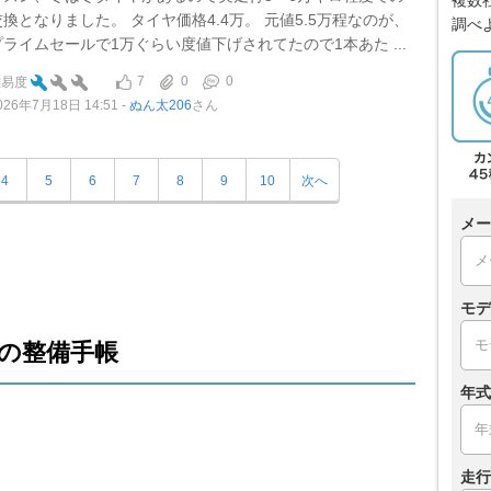
複数
交換となりました。 タイヤ価格4.4万。 元値5.5万程なのが、
調べ
プライムセールで1万ぐらい度値下げされてたので1本あた ...
7
0
0
難易度
026年7月18日 14:51
ぬん太206
さん
4
5
6
7
8
9
10
次へ
メー
モデ
の整備手帳
年式
走行