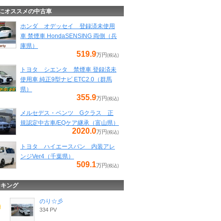
にオススメの中古車
ホンダ オデッセイ 登録済未使用
車 禁煙車 HondaSENSING 両側（兵
庫県）
519.9
万円
(税込)
トヨタ シエンタ 禁煙車 登録済未
使用車 純正9型ナビ ETC2.0（群馬
県）
355.9
万円
(税込)
メルセデス・ベンツ Gクラス 正
規認定中古車/EQケア継承（富山県）
2020.0
万円
(税込)
トヨタ ハイエースバン 内装アレ
ンジVer4（千葉県）
509.1
万円
(税込)
ンキング
のり☆彡
334 PV