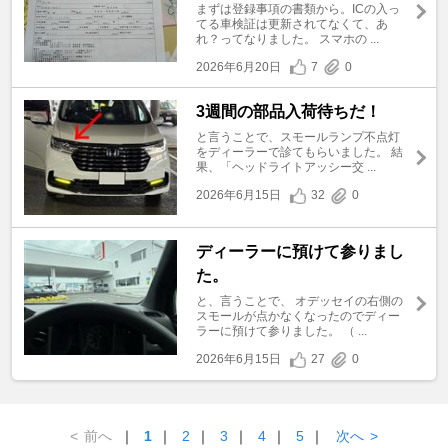
まずは登録事項の書類から。ICの入っ
てる車検証は更新されてなくて、あ
れ？ってなりました。 スマホの ...
2026年6月20日
7
0
3週間の部品入荷待ちだ！
と言うことで、スモールランプ不点灯
をディーラーで診てもらいました。 結
果、「ヘッドライトアッシー交 ...
2026年6月15日
32
0
ディーラーに預けて参りまし
た。
と、言うことで、 オデッセイの右側の
スモールが点かなくなったのでディー
ラーに預けて参りました。 （ ...
2026年6月15日
27
0
<
前へ
｜
1
｜
2
｜
3
｜
4
｜
5
｜
次へ
>