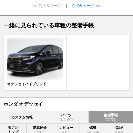
<< 前の5ページ
｜
次の5ページ >>
一緒に見られている車種の整備手帳
オデッセイハイブリッド
ホンダ オデッセイ
パーツ
整備手帳
カスタム情報
(112,897)
(55,752)
モデル
愛車紹介
レビュー
燃費
Q&A
トップ
(26,875)
(3,230)
(42,533)
(4,634)