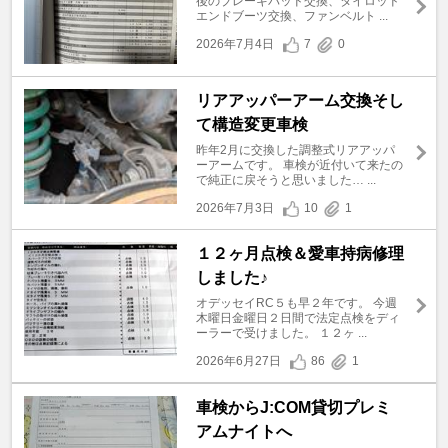
後のブレーキパッド交換、タイロッド
エンドブーツ交換、ファンベルト ...
2026年7月4日
7
0
リアアッパーアーム交換そし
て構造変更車検
昨年2月に交換した調整式リアアッパ
ーアームです。 車検が近付いて来たの
で純正に戻そうと思いました… ...
2026年7月3日
10
1
１２ヶ月点検＆愛車持病修理
しました♪
オデッセイRC５も早２年です。 今週
木曜日金曜日２日間で法定点検をディ
ーラーで受けました。 １２ヶ ...
2026年6月27日
86
1
車検からJ:COM貸切プレミ
アムナイトへ