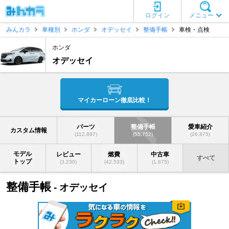
ログイン
メニュー
みんカラ
車種別
ホンダ
オデッセイ
整備手帳
車検・点検
ホンダ
オデッセイ
マイカーローン徹底比較！
パーツ
整備手帳
愛車紹介
カスタム情報
(112,897)
(55,752)
(26,875)
モデル
レビュー
燃費
中古車
すべて
トップ
(3,230)
(42,533)
(1,875)
整備手帳
- オデッセイ