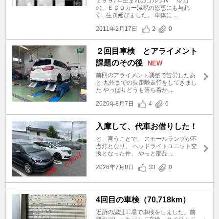
１９９7年生まれのゴルフⅣ 今回
の、ＥＣＯカー減税の恩恵にも与れ
ず...生き延びました。 車体に ...
2011年2月17日
2
0
２回目車検 とアライメント
課題のその後
NEW
前回のアライメント調整で苦労したあ
と 九州までの長距離走行をしてきまし
た やっぱりどうも落ち着か ...
2026年8月7日
4
0
入庫して、代車お借りした！
と、言うことで、 スモールランプが不
点灯となり、 ヘッドライトユニット交
換となった件、 やっと部品 ...
2026年7月8日
33
0
4回目の車検（70,718km）
近所の認証工場で車検をしました。前