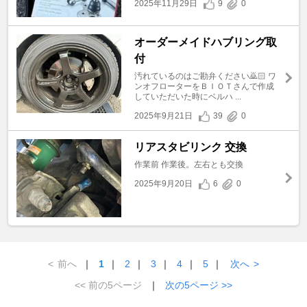
2025年11月29日
9
0
オーダーメイドハブリング取
付
汚れているのはご勘弁ください🙇🏻 ワ
ンオフローターをＢＩＯＴさんで作成
していただいた時にベルハ ...
2025年9月21日
39
0
リアスタビリンク 交換
作業前 作業後。左右とも交換
2025年9月20日
6
0
<
前へ
｜
1
｜
2
｜
3
｜
4
｜
5
｜
次へ
>
<< 前の5ページ
｜
次の5ページ >>