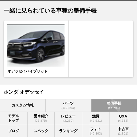
一緒に見られている車種の整備手帳
オデッセイハイブリッド
ホンダ オデッセイ
パーツ
整備手帳
カスタム情報
(112,894)
(55,751)
モデル
愛車紹介
レビュー
燃費
Q&A
トップ
(26,875)
(3,230)
(42,531)
(4,634)
フォト
中古車
ブログ
スペック
ランキング
(49,303)
(1,851)