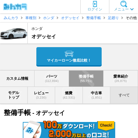
ログイン
メニュー
みんカラ
車種別
ホンダ
オデッセイ
整備手帳
足廻り
その他
ホンダ
オデッセイ
マイカーローン徹底比較！
パーツ
整備手帳
愛車紹介
カスタム情報
(112,894)
(55,751)
(26,875)
モデル
レビュー
燃費
中古車
すべて
トップ
(3,230)
(42,531)
(1,851)
整備手帳
- オデッセイ