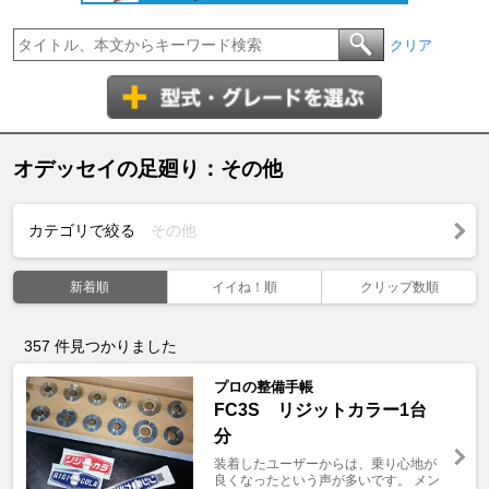
クリア
オデッセイの足廻り：その他
カテゴリで絞る
その他
新着順
イイね！順
クリップ数順
357
件見つかりました
プロの整備手帳
FC3S リジットカラー1台
分
装着したユーザーからは、乗り心地が
良くなったという声が多いです。 メン