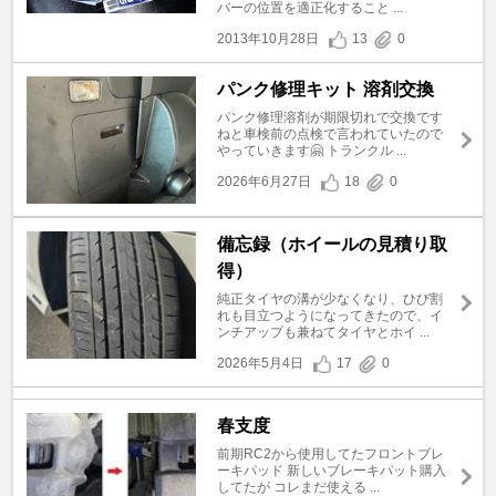
バーの位置を適正化すること ...
2013年10月28日
13
0
パンク修理キット 溶剤交換
パンク修理溶剤が期限切れで交換です
ねと車検前の点検で言われていたので
やっていきます🤗 トランクル ...
2026年6月27日
18
0
備忘録（ホイールの見積り取
得）
純正タイヤの溝が少なくなり、ひび割
れも目立つようになってきたので、イ
ンチアップも兼ねてタイヤとホイ ...
2026年5月4日
17
0
春支度
前期RC2から使用してたフロントブレ
ーキパッド 新しいブレーキパット購入
してたが コレまだ使える ...