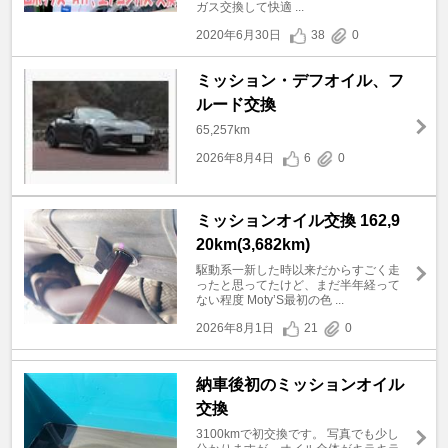
ガス交換して快適 ...
2020年6月30日
38
0
ミッション・デフオイル、フ
ルード交換
65,257km
2026年8月4日
6
0
ミッションオイル交換 162,9
20km(3,682km)
駆動系一新した時以来だからすごく走
ったと思ってたけど、まだ半年経って
ない程度 Moty’S最初の色 ...
2026年8月1日
21
0
納車後初のミッションオイル
交換
3100kmで初交換です。 写真でも少し