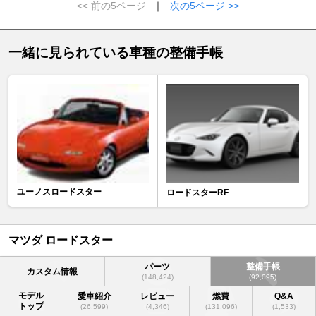
<< 前の5ページ
｜
次の5ページ >>
一緒に見られている車種の整備手帳
ユーノスロードスター
ロードスターRF
マツダ ロードスター
パーツ
整備手帳
カスタム情報
(148,424)
(92,095)
モデル
愛車紹介
レビュー
燃費
Q&A
トップ
(26,599)
(4,346)
(131,096)
(1,533)