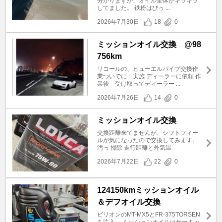
分かりますが、オイル全体がキラキラ
してました。 鉄粉はびっ ...
2026年7月30日
18
0
ミッションオイル交換 @98
756km
リコールの、ヒューエルパイプ交換作
業ついでに 実施 ディーラーに依頼 作
業後 受け取ってディーラー ...
2026年7月26日
14
0
ミッションオイル交換
交換距離来てませんが、シフトフィー
ルが気になったので交換してみます。
汚っ 掃除 走行距離と外気温
2026年7月22日
22
0
124150kmミッションオイル
＆デフオイル交換
ビリオンのMT-MX5とFR-375TORSEN
を注入。 ミッションオイルはサーキッ