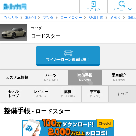
ログイン
メニュー
みんカラ
車種別
マツダ
ロードスター
整備手帳
足廻り
駆動
マツダ
ロードスター
マイカーローン徹底比較！
パーツ
整備手帳
愛車紹介
カスタム情報
(148,424)
(92,095)
(26,599)
モデル
レビュー
燃費
中古車
すべて
トップ
(4,346)
(131,096)
(1,240)
整備手帳
- ロードスター