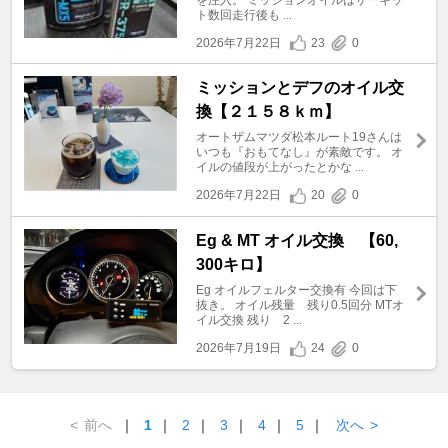
ト数回走行後も ...
2026年7月22日
23
0
ミッションとデフのオイル交
換【２１５８ｋｍ】
オートザムマツダ松本ルート19さんは
いつも『おもてなし』が素敵です。 オ
イルの値段が上がったとかな ...
2026年7月22日
20
0
Eg & MT オイル交換 【60,
300キロ】
Eg オイルフェルター交換有 今回は下
抜き。 オイル残量 残り0.5回分 MTオ
イル交換 残り 2 ...
2026年7月19日
24
0
<
前へ
｜
1
｜
2
｜
3
｜
4
｜
5
｜
次へ
>