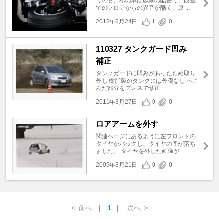
うのも、私の車は以前の酷使で、段差
でのフロアからの異音が酷く、原 ...
2015年6月24日
1
0
110327 タンクガード凹み
補正
タンクガードに凹みがあったため取り
外し 樹脂製のタンクには外傷なし へこ
んだ部分をプレスで修正
2011年3月27日
0
0
ロアアームを外す
関連ページにあるように左フロントの
タイヤがバックし、タイヤの耳が落ち
ました。 タイヤを外した画像が ...
2009年3月21日
0
0
<
前へ
｜
1
｜
次へ
>