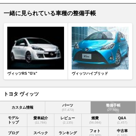
一緒に見られている車種の整備手帳
ヴィッツRS "G's"
ヴィッツハイブリッド
トヨタ ヴィッツ
パーツ
整備手帳
カスタム情報
(57,473)
(27,500)
モデル
愛車紹介
レビュー
燃費
Q&A
トップ
(11,784)
(2,135)
(56,084)
(1,457)
フォト
中古車
ブログ
スペック
ランキング
(23,305)
(1,103)