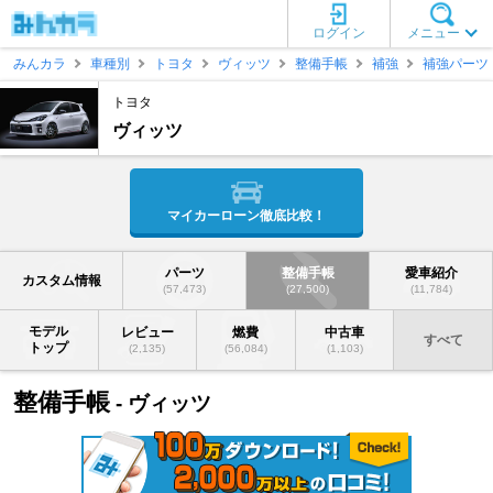
ログイン
メニュー
みんカラ
車種別
トヨタ
ヴィッツ
整備手帳
補強
補強パーツ
トヨタ
ヴィッツ
マイカーローン徹底比較！
パーツ
整備手帳
愛車紹介
カスタム情報
(57,473)
(27,500)
(11,784)
モデル
レビュー
燃費
中古車
すべて
トップ
(2,135)
(56,084)
(1,103)
整備手帳
- ヴィッツ