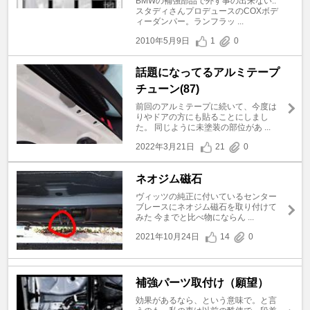
BMWの補強部品で外す事の出来ない..
スタディさんプロデュースのCOXボデ
ィーダンパー。ランフラッ ...
2010年5月9日
1
0
話題になってるアルミテープ
チューン(87)
前回のアルミテープに続いて、今度は
りやドアの方にも貼ることにしまし
た。 同じように未塗装の部位があ ...
2022年3月21日
21
0
ネオジム磁石
ヴィッツの純正に付いているセンター
ブレースにネオジム磁石を取り付けて
みた 今までと比べ物にならん ...
2021年10月24日
14
0
補強パーツ取付け（願望）
効果があるなら、という意味で。と言