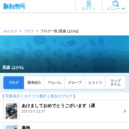
ログイン
メニュー
みんカラ
ブログ
ブログ一覧 [黒森 はがね]
黒森 はがね
ラップ
ブログ
愛車紹介
アルバム
グループ
ヒストリ
タイム
[
写真表示
｜
カテゴリ選択
｜
過去のブログ
]
あけましておめでとうございます（遅
2017/1/7 22:37
車検