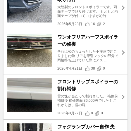
大陸製のフロントスポイラーです。両
面テープで貼り付けます。 もともと両
面テープが付いていますが心許 ...
2026年5月23日
16
2
ワンオフリアハーフスポイラ
ーの修復
それは私のちょっとした不注意で起こ
りました😱 リアを牽引フックの部分で
両輪持ち上げていた際にアス ...
2026年4月21日
38
0
フロントリップスポイラーの
割れ補修
雪の塊が当たって割れました。 補修前
補修後 補修裏面 36,000円でした！ こ
れからは、雪の塊 ...
2026年3月27日
8
0
フォグランプカバー自作 失