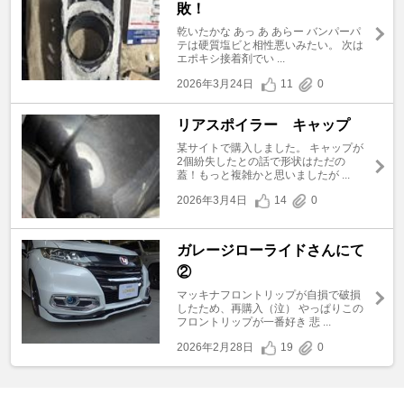
敗！
乾いたかな あっ あ あらー バンパーパ
テは硬質塩ビと相性悪いみたい。 次は
エポキシ接着剤でい ...
2026年3月24日
11
0
リアスポイラー キャップ
某サイトで購入しました。 キャップが
2個紛失したとの話で形状はただの
蓋！もっと複雑かと思いましたが ...
2026年3月4日
14
0
ガレージローライドさんにて
②
マッキナフロントリップが自損で破損
したため、再購入（泣） やっぱりこの
フロントリップが一番好き 悲 ...
2026年2月28日
19
0