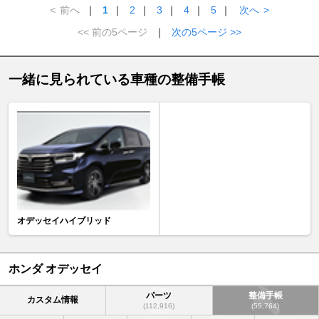
<
前へ
｜
1
｜
2
｜
3
｜
4
｜
5
｜
次へ
>
<< 前の5ページ
｜
次の5ページ >>
一緒に見られている車種の整備手帳
オデッセイハイブリッド
ホンダ オデッセイ
パーツ
整備手帳
カスタム情報
(112,916)
(55,764)