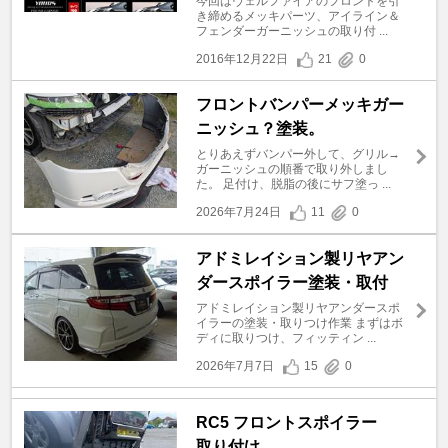
今回はヴェルファイアのフロントを引
き締めるメッキパーツ、アイライン＆
フェンダーガーニッシュの取り付 ...
2016年12月22日
21
0
フロントバンパーメッキガー
ニッシュ？塗装。
とりあえずバンパー外して、グリル→
ガーニッシュの順番で取り外しまし
た。 足付け、脱脂の後にサフ塗っ ...
2026年7月24日
11
0
アドミレイション製リヤアン
ダースポイラー塗装・取付
アドミレイション製リヤアンダースポ
イラーの塗装・取りつけ作業 まずはボ
ディに取りつけ、フィッティン ...
2026年7月7日
15
0
RC5 フロントスポイラー
取り付け