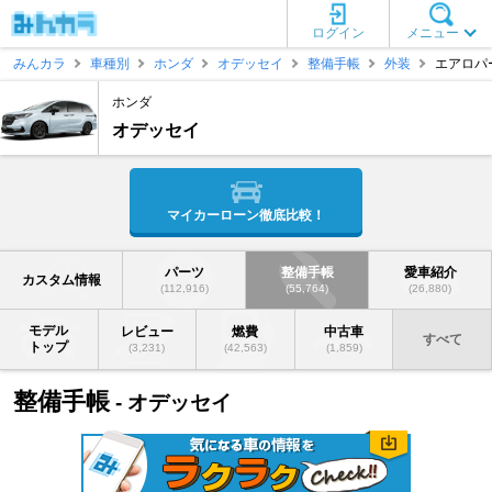
ログイン
メニュー
みんカラ
車種別
ホンダ
オデッセイ
整備手帳
外装
エアロパ
ホンダ
オデッセイ
マイカーローン徹底比較！
パーツ
整備手帳
愛車紹介
カスタム情報
(112,916)
(55,764)
(26,880)
モデル
レビュー
燃費
中古車
すべて
トップ
(3,231)
(42,563)
(1,859)
整備手帳
- オデッセイ