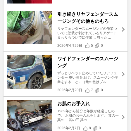
引き続きリヤフェンダースム
ージングその他ものもろ
リヤフェンダースムージングの作業つ
いでに塗装が剥がれているリアゲート
まわりもついでに作業… 思った ...
2026年4月29日
5
0
ワイドフェンダーのスムージ
ング
ずっとリベット止めしていたリアフェ
ンダー 重い腰を上げ、スムージング作
業をすることに（元の色はブル ...
2026年2月20日
7
0
お肌のお手入れ
1989年から随分と年数が経過したの
で、 お肌のお手入れをします。 其の一
其のニ 其の三 其の ...
2026年2月7日
8
0