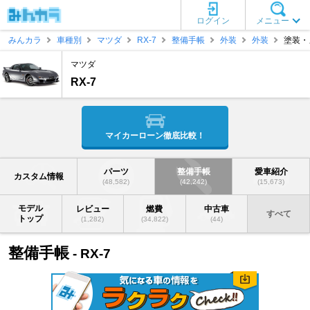
ログイン
メニュー
みんカラ
車種別
マツダ
RX-7
整備手帳
外装
外装
塗装・
マツダ
RX-7
マイカーローン徹底比較！
パーツ
整備手帳
愛車紹介
カスタム情報
(48,582)
(42,242)
(15,673)
モデル
レビュー
燃費
中古車
すべて
トップ
(1,282)
(34,822)
(44)
整備手帳
- RX-7