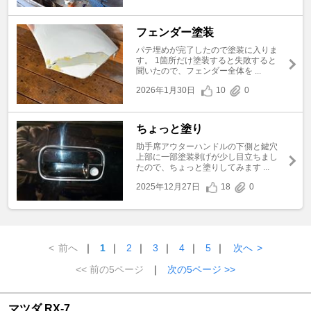
フェンダー塗装
パテ埋めが完了したので塗装に入りま
す。 1箇所だけ塗装すると失敗すると
聞いたので、フェンダー全体を ...
2026年1月30日
10
0
ちょっと塗り
助手席アウターハンドルの下側と鍵穴
上部に一部塗装剥げが少し目立ちまし
たので、ちょっと塗りしてみます ...
2025年12月27日
18
0
<
前へ
｜
1
｜
2
｜
3
｜
4
｜
5
｜
次へ
>
<< 前の5ページ
｜
次の5ページ >>
マツダ RX-7