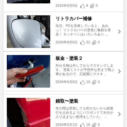
2016年9月5日
9
0
リトラカバー補修
先日、FDを洗車していると、 あれ
っ！ リトラカバーの塗装に亀裂を発
見！ タッチペンはいろいろあり ...
2026年8月6日
52
0
板金・塗装２
外せる物は外してからマスキングしま
す。 塗装ミストが予想外な所まで飛ぶ
事があるので、広範囲にマスキ ...
2026年5月6日
10
0
錆取〜塗装
冬の間は塗装しても乾かないから錆進
行を止めるようにバスボンドで水分が
入り込まない処理をしていた。 ...
2026年5月1日
16
0