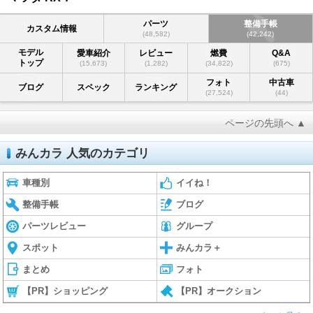
パーツ
整備手帳
カスタム情報
(48,582)
(42,242)
モデル
愛車紹介
レビュー
燃費
Q&A
トップ
(15,673)
(1,282)
(34,822)
(675)
フォト
中古車
ブログ
スペック
ランキング
(27,524)
(44)
ページの先頭へ ▲
みんカラ 人気のカテゴリ
車種別
イイね！
整備手帳
ブログ
パーツレビュー
グループ
スポット
みんカラ＋
まとめ
フォト
【PR】ショッピング
【PR】オークション