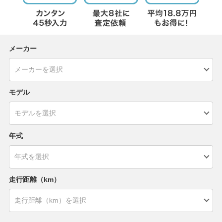
メーカー
モデル
年式
走行距離（km）