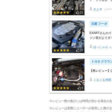
アーフィルター
きよ＠
（パー
21
日産 フーガ
EXARTさんの
ジン音がよりダイ
ほっしゃんっ
11
トヨタ クラウ
【再レビュー】(202
くるくる男爵
5
※レビュー数の集計には時間が掛かる場合が
※レビューは実際にユーザーが使用した際の