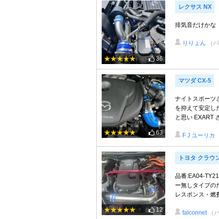
レクサス NX
排気音だけかな
りりょん
（パ
36
マツダ CX-5
ナイトスポーツ
を抑えて安定し
と思い EXART さんの
63
F J ユーリカ
トヨタ クラウ
品番:EA04-
ー無しタイプの
レスポンス・燃費
12
falconnet
（