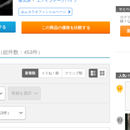
吸気系
エアインテークパイプ
マイペ
みんカラオフィシャルページ
ログ
様々
する
この商品の価格を比較する
（総件数：453件）
新着順
イイね！順
クリップ順
人気パ
53件）