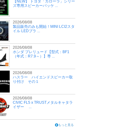
【NEW】 トヨタ「カローラ」シリー
ズ専用スピーカーパッケ ...
2026/08/08
製品販売のみも開始！MINI LCI2スタ
イル LEDブラ ...
2026/08/08
ホンダ プレリュード【型式：BF1
（年式：R7.9～）】専 ...
2026/08/08
ハスラー ハイエンドスピーカー取
り付け その１
2026/08/08
CIVIC FL5 x TRUSTメタルキャタラ
イザー ...
もっと見る