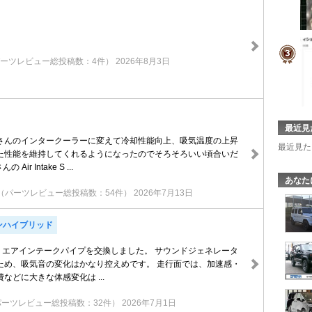
ーツレビュー総投稿数：4件）
2026年8月3日
最近見
さんのインタークーラーに変えて冷却性能向上、吸気温度の上昇
最近見た
た性能を維持してくれるようになったのでそろそろいい頃合いだ
 Air Intake S ...
あなた
（パーツレビュー総投稿数：54件）
2026年7月13日
ンハイブリッド
TY21 エアインテークパイプを交換しました。 サウンドジェネレータ
ため、吸気音の変化はかなり控えめです。 走行面では、加速感・
などに大きな体感変化は ...
パーツレビュー総投稿数：32件）
2026年7月1日