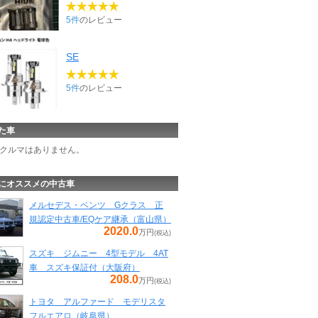
5件
のレビュー
SE
5件
のレビュー
た車
クルマはありません。
にオススメの中古車
メルセデス・ベンツ Gクラス 正
規認定中古車/EQケア継承（富山県）
2020.0
万円
(税込)
スズキ ジムニー 4型モデル 4AT
車 スズキ保証付（大阪府）
208.0
万円
(税込)
トヨタ アルファード モデリスタ
フルエアロ（岐阜県）