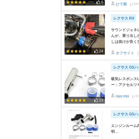
6
ひで爺
（パー
レクサス RX
サウンドジェネ
んが、乗り出し
しは抜けが良くな
24
オフサイト
レクサス GS
吸気レスポンスU
ー：アクセルツ
nao mix
（パ
13
レクサス GS
エンジンルーム
明…