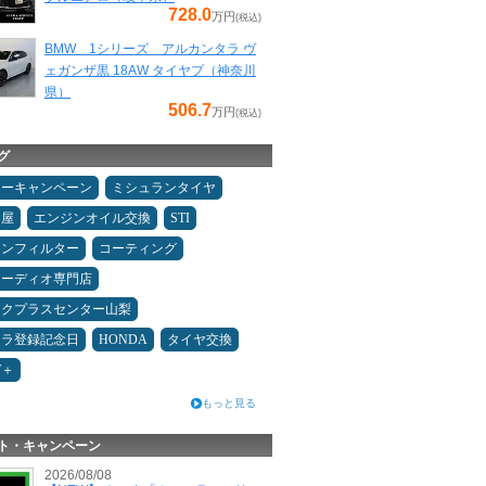
728.0
万円
(税込)
BMW 1シリーズ アルカンタラ ヴ
ェガンザ黒 18AW タイヤプ（神奈川
県）
506.7
万円
(税込)
グ
ターキャンペーン
ミシュランタイヤ
Ｄ屋
エンジンオイル交換
STI
コンフィルター
コーティング
オーディオ専門店
ックプラスセンター山梨
カラ登録記念日
HONDA
タイヤ交換
W＋
もっと見る
ト・キャンペーン
2026/08/08