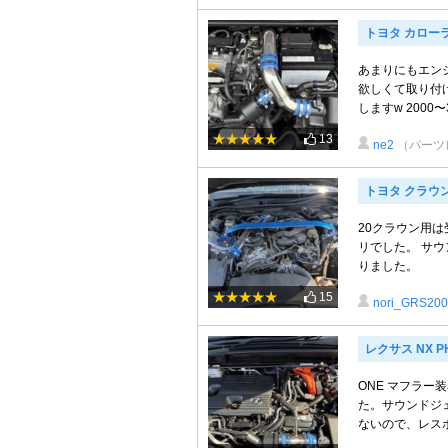
トヨタ カロー
あまりにもエン
欲しくて取り付
しますw 2000
13
ne2
（パーツ
トヨタ クラウ
20クラウン用
リでした。 サ
りました。
15
nori_GRS20
レクサス NX P
ONE マフラー
た。サウンドジ
ないので、レスポ