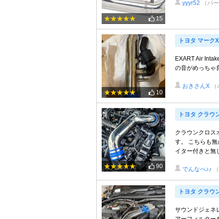
yyyr52
（パー
15
トヨタ マークX
EXART Air 
の音がめっちゃ
おきさんX
（
10
トヨタ クラウ
クラウンクロス
す。 こちらも無
イター付きと無し
90
でんなべ♪♪
トヨタ クラウ
サウンドジェネレ