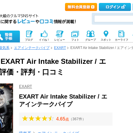
ブログ
イイね！
レビュー
フォト
グループ
スポット
カーライフ
吸気系
エアインテークパイプ
EXART
EXART Air Intake Stabilizer / 
T Air Intake Stabilizer / エ
評価・評判・口コミ
EXART
EXART Air Intake Stabilizer / エ
アインテークパイプ
4.65
（367件）
点