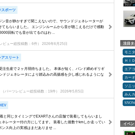
ラスポーツ
ジン音が静かすぎて聞こえないので、サウンドジェネレーターが
けてもらいました。 エンジンルームから音が聴こえるだけで感動
〜3000回転でも音が出てるのはわ ...
注目タ
レビュー総投稿数：6件）
2026年6月25日
モニ
ンアスリート
ＨＩ
は受注生産で２ヶ月弱待ちました。 本体が短く、バンド締めギリギ
エア
ウンドジェネレータにより踏込みの高揚感を少し感じれるようにな
カー
ソニ
0
（パーツレビュー総投稿数：19件）
2026年5月5日
みん
SNO
HEV
装着と同じタイミングでEXARTさんの店舗で装着してもらいまし
ェネレーター付の方にしてます。 装着した後数十kmしか走ってい
イベン
ンス向上の実感はまだありませ ...