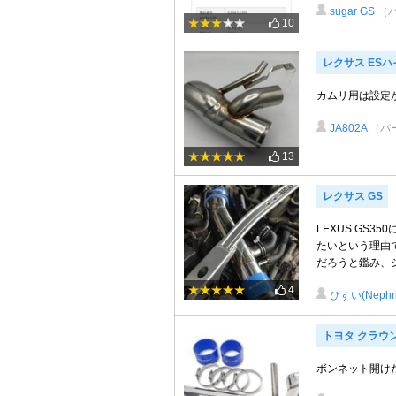
sugar GS
（
10
レクサス ES
カムリ用は設定
JA802A
（パ
13
レクサス GS
LEXUS GS
たいという理由
だろうと鑑み、シ
4
ひすい(Nephri
トヨタ クラウ
ボンネット開けた