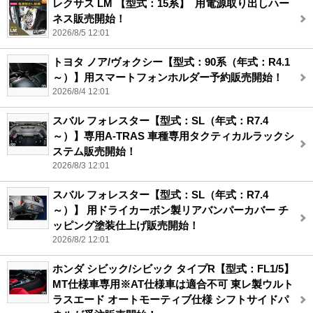
レクサス LM 【型式：15系】 用電源取り出しハー
ネス販売開始！
2026/8/5 12:01
トヨタ ノア/ヴォクシー【型式：90系（年式：R4.1
～）】用スマートフォンホルダー予約販売開始！
2026/8/4 12:01
スバル フォレスター【型式：SL（年式：R7.4
～）】専用A-TRAS 車種専用タクティカルラックシ
ステム販売開始！
2026/8/3 12:01
スバル フォレスター【型式：SL（年式：R7.4
～）】 用ドライカーボン製リアバンパーカバー チ
ッピング塗装仕上げ販売開始！
2026/8/2 12:01
ホンダ シビック/シビック タイプR【型式：FL1/5】
MT仕様車専用※AT仕様車は適合不可 東レ製ウルト
ラスエード オートモーティブ仕様 シフトサイドパ