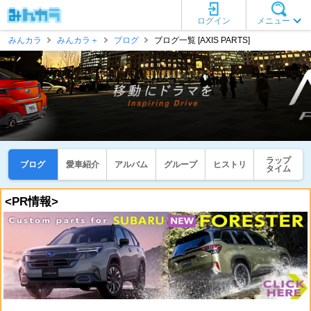
ログイン
メニュー
みんカラ
みんカラ＋
ブログ
ブログ一覧 [AXIS PARTS]
ラップ
ブログ
愛車紹介
アルバム
グループ
ヒストリ
タイム
<PR情報>