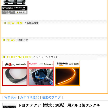
[
写真表示
｜
カテゴリ選択
｜
過去のブログ
]
トヨタ アクア【型式：10系】 用アルミ製タンクキ