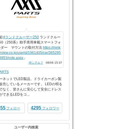
備]
#ランドクルーザー250
ランドクルー
50（250系）助手席用車載スマートフォ
ルダー マウントの取付方法
https://mink
arview.co.jp/userid/1961405/car/365295
3953/note.aspx
」
何シテル？
08/06 15:37
PARTS
ーネットでLED製品、ドライカーボン製
販売しているメーカーです。 LEDの明る
でなく、皆さんに安心して安全にドレス
できるLEDをコ...
555
4295
フォロー
フォロワー
ユーザー内検索