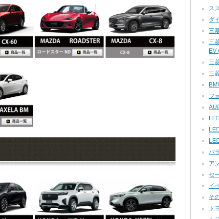
スズ
ダイ
三菱
三
EV (
三菱 
三菱
BMW
フォ
AUD
LED
LE
LE
バラ
アン
セー
イベ
その他
トヨ