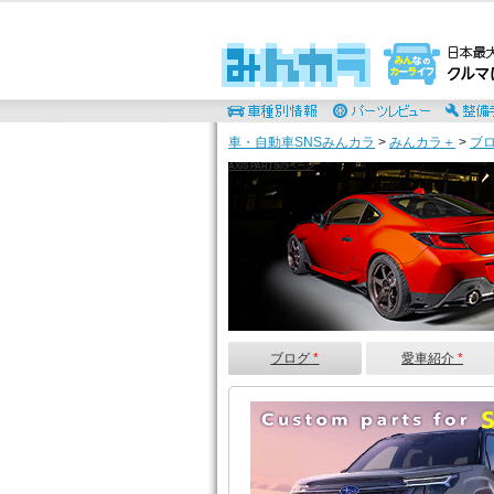
車・自動車SNSみんカラ
>
みんカラ＋
>
ブ
AXIS PARTSのページ
ブログ
*
愛車紹介
*