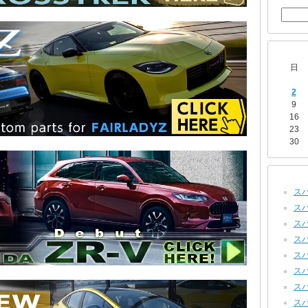
日
2
9
16
23
30
スバ
スバ
スバル
スバル
スバ
スバル
スバ
スバ