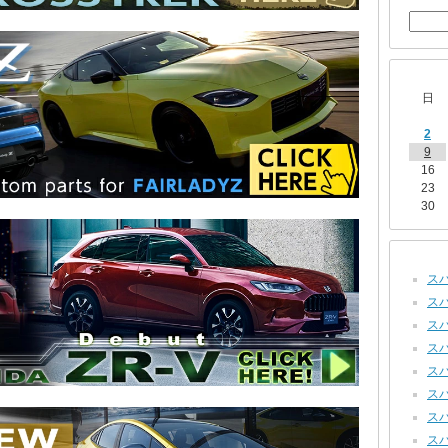
日
2
9
16
23
30
スバ
スバ
スバル
スバル
スバ
スバル
スバ
スバ