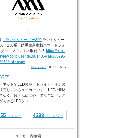
備]
#ランドクルーザー250
ランドクルー
50（250系）助手席用車載スマートフォ
ルダー マウントの取付方法
https://mink
arview.co.jp/userid/1961405/car/365295
3953/note.aspx
」
何シテル？
08/06 15:37
PARTS
ーネットでLED製品、ドライカーボン製
販売しているメーカーです。 LEDの明る
でなく、皆さんに安心して安全にドレス
できるLEDをコ...
555
4298
フォロー
フォロワー
ユーザー内検索