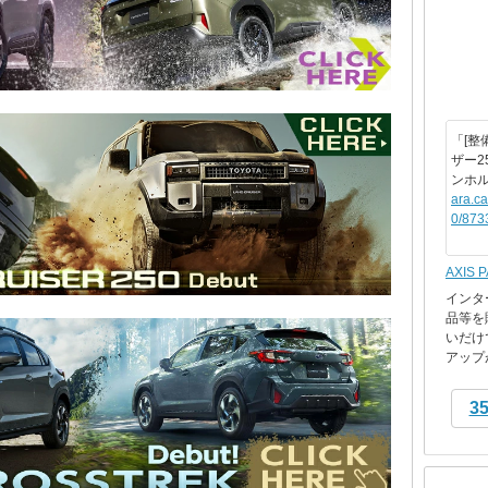
「[整
ザー2
ンホ
ara.c
0/873
AXIS 
インタ
品等を
いだけ
アップが
3