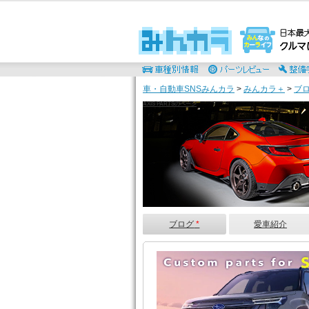
車・自動車SNSみんカラ
>
みんカラ＋
>
ブ
AXIS PARTSのページ
ブログ
*
愛車紹介