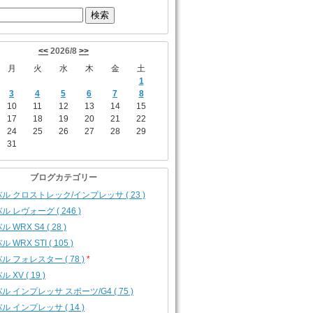
<<
2026/8
>>
月
火
水
木
金
土
1
3
4
5
6
7
8
10
11
12
13
14
15
17
18
19
20
21
22
24
25
26
27
28
29
31
ブログカテゴリー
ル クロストレック/インプレッサ ( 23 )
ル レヴォーグ ( 246 )
 WRX S4 ( 28 )
 WRX STI ( 105 )
ル フォレスター ( 78 )
*
 XV ( 19 )
ル インプレッサ スポーツ/G4 ( 75 )
ル インプレッサ ( 14 )