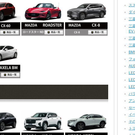
スズ
ダイ
三菱
三
EV (
三菱 
三菱
BMW
フォ
AUD
LED
LE
LE
バラ
アン
セー
イベ
その他
トヨ