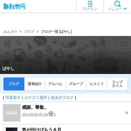
ログイン
メニュー
みんカラ
ブログ
ブログ一覧 [ばやし]
ばやし
ラップ
ブログ
愛車紹介
アルバム
グループ
ヒストリ
タイム
[
写真表示
｜
カテゴリ選択
｜
過去のブログ
]
感謝。尊敬。
2014/2/19 21:34
1
気が付けばもう８月