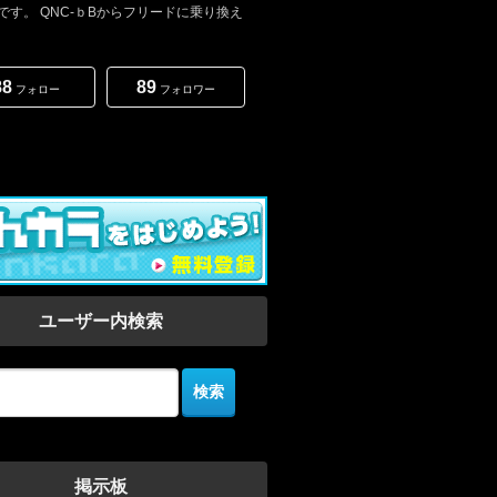
です。 QNC-ｂBからフリードに乗り換え
88
89
フォロー
フォロワー
ユーザー内検索
掲示板