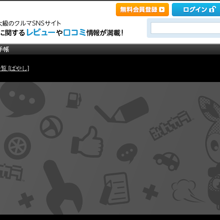
覧 [ばやし]