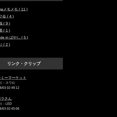
..)φメモメモ ( 11 )
会 ( 4 )
 ( 9 )
 ( 1 )
de in ばやし ( 5 )
 ( 2 )
リンク・クリップ
ーミーマーケット
リ：スワロ
6/03 02:49:12
パラさん
リ：LED
6/03 02:45:06