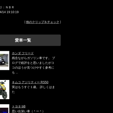
リ：ＮＢＲ
4/14 19:10:19
[
他のクリップをチェック
]
愛車一覧
ホンダ フリード
残念ながらガソリン車です。 ブ
ログで総評をと思いましたがコ
コのほうが見つけやすく参考に
も ...
キムコ アジリティー RS50
実はもうすぐ１歳。 詳しくはま
た
トヨタ bB
思い出深い車（＾ー＾）