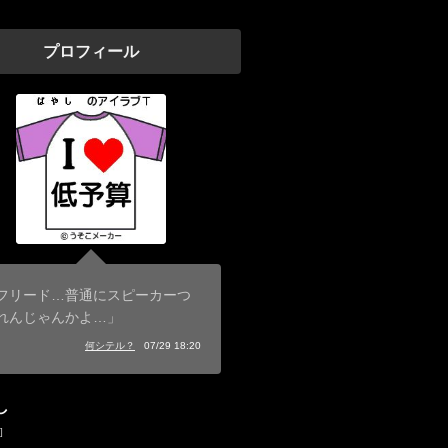
プロフィール
フリード…普通にスピーカーつ
れんじゃんかよ…」
何シテル？
07/29 18:20
し
]