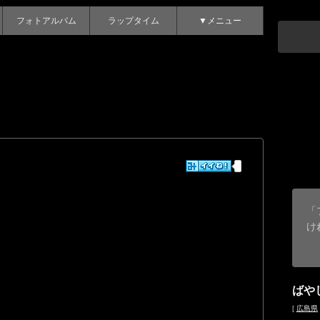
フォトアルバム
ラップタイム
▼メニュー
「
け
ばや
[
広島県