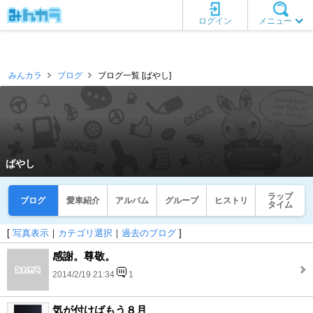
ログイン
メニュー
みんカラ
ブログ
ブログ一覧 [ばやし]
ばやし
ラップ
ブログ
愛車紹介
アルバム
グループ
ヒストリ
タイム
[
写真表示
｜
カテゴリ選択
｜
過去のブログ
]
感謝。尊敬。
2014/2/19 21:34
1
気が付けばもう８月