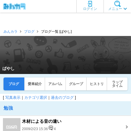
ログイン
メニュー
みんカラ
ブログ
ブログ一覧 [ばやし]
ばやし
ラップ
ブログ
愛車紹介
アルバム
グループ
ヒストリ
タイム
[
写真表示
｜
カテゴリ選択
｜
過去のブログ
]
勉強
木材による音の違い
2009/2/23 15:36
4