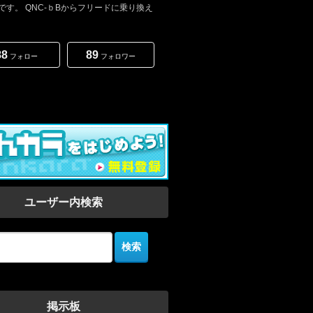
です。 QNC-ｂBからフリードに乗り換え
88
89
フォロー
フォロワー
ユーザー内検索
掲示板