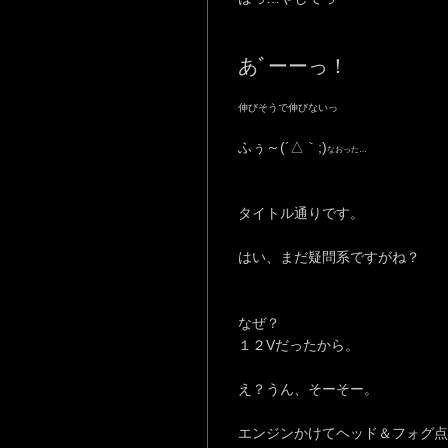
あﾞーーっ！
伸びそうで伸びないっ
ふぅ～(´△｀;)
なおった…
タイトル通りです。
はい、まだ疑問系ですがね？
なぜ？
１２Vだったから。
え？うん、そーそー。
エンジンかけてヘッド＆フォグ点