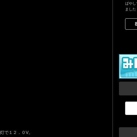
ばやし
ました
灯で１２．０V。