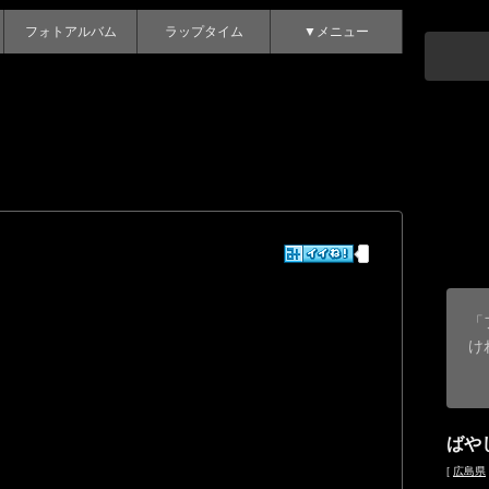
フォトアルバム
ラップタイム
▼メニュー
「
け
ばや
[
広島県