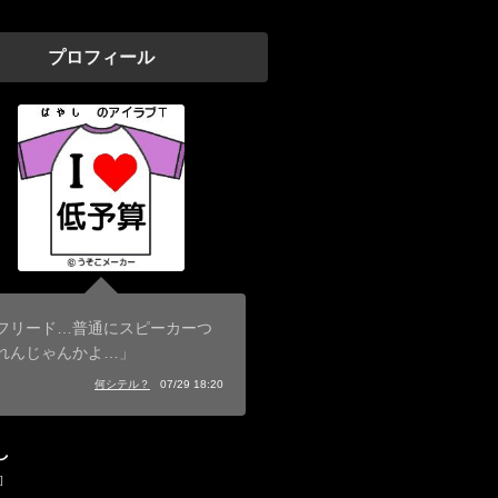
プロフィール
フリード…普通にスピーカーつ
れんじゃんかよ…」
何シテル？
07/29 18:20
し
]