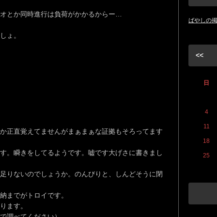
オとか同時進行は負荷がかかるからー…
ばやしの
しょ。
<<
日
4
11
か正直覚えてませんがまぁまぁな証拠もそろってます
18
す。瞬きをしてるようです。嘘です大げさに書きまし
25
足りないのでしょうか。のんびりと、しんどそうに閉
納までがトロイです。
ります。
で調べてください）