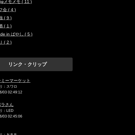
..)φメモメモ ( 11 )
会 ( 4 )
 ( 9 )
 ( 1 )
de in ばやし ( 5 )
 ( 2 )
リンク・クリップ
ーミーマーケット
リ：スワロ
6/03 02:49:12
パラさん
リ：LED
6/03 02:45:06
リ：ＮＢＲ