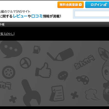
覧 [ばやし]