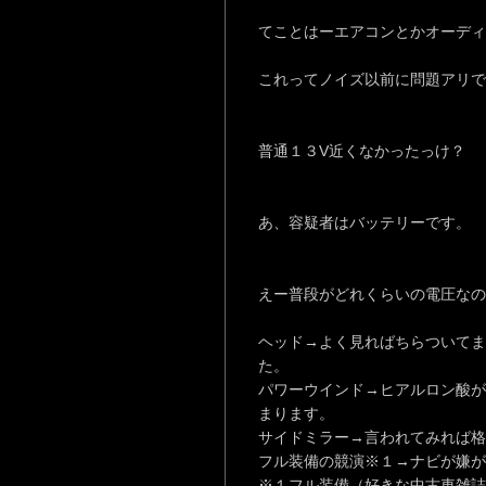
てことはーエアコンとかオーディ
これってノイズ以前に問題アリで
普通１３V近くなかったっけ？
あ、容疑者はバッテリーです。
えー普段がどれくらいの電圧なの
ヘッド→よく見ればちらついてま
た。
パワーウインド→ヒアルロン酸が
まります。
サイドミラー→言われてみれば格
フル装備の競演※１→ナビが嫌が
※１フル装備（好きな中古車雑誌