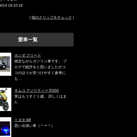
4/14 19:10:19
[
他のクリップをチェック
]
愛車一覧
ホンダ フリード
残念ながらガソリン車です。 ブ
ログで総評をと思いましたがコ
コのほうが見つけやすく参考に
も ...
キムコ アジリティー RS50
実はもうすぐ１歳。 詳しくはま
た
トヨタ bB
思い出深い車（＾ー＾）