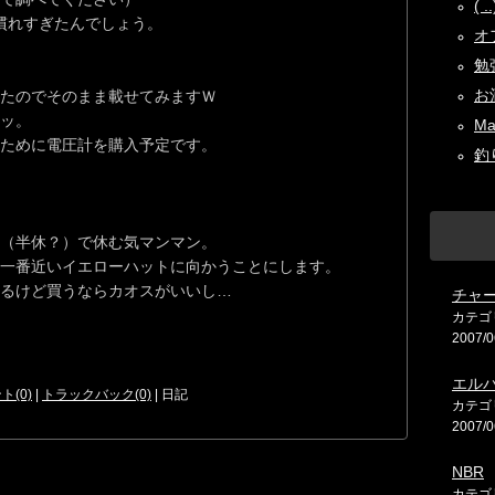
( 
に慣れすぎたんでしょう。
オフ
勉強
お酒
たのでそのまま載せてみますＷ
ッ。
Ma
ために電圧計を購入予定です。
釣り
（半休？）で休む気マンマン。
一番近いイエローハットに向かうことにします。
るけど買うならカオスがいいし…
チャ
カテゴ
2007/0
エル
ト(0)
|
トラックバック(0)
| 日記
カテゴ
2007/0
NBR
カテゴ