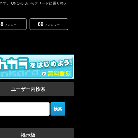
です。 QNC-ｂBからフリードに乗り換え
88
89
フォロー
フォロワー
ユーザー内検索
掲示板