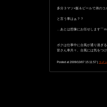
多分３マソ+飯＆ビールで弟のコ
と言う事はぁ？？
…あとは想像にお任せします￣ｍ
ボクは仕事中に台風が通り過ぎ
皆さん車共々、台風には気をつけ
Posted at 2009/10/07 15:11:57 |
コメン