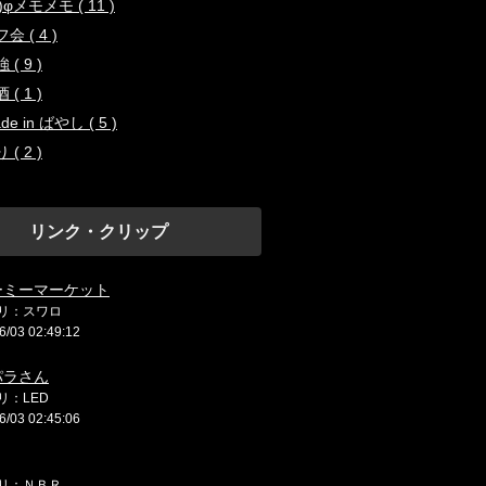
..)φメモメモ ( 11 )
会 ( 4 )
 ( 9 )
 ( 1 )
de in ばやし ( 5 )
 ( 2 )
リンク・クリップ
ーミーマーケット
リ：スワロ
6/03 02:49:12
パラさん
リ：LED
6/03 02:45:06
リ：ＮＢＲ