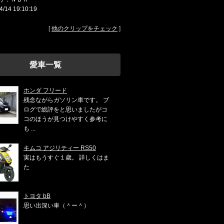
4/14 19:10:19
[
他のクリップをチェック
]
愛車一覧
ホンダ フリード
残念ながらガソリン車です。 ブ
ログで総評をと思いましたがコ
コのほうが見つけやすく参考に
も ...
キムコ アジリティー RS50
実はもうすぐ１歳。 詳しくはま
た
トヨタ bB
思い出深い車（＾ー＾）