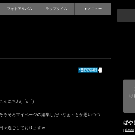
フォトアルバム
ラップタイム
▼メニュー
「
け
こんにちわ(゜o゜)
そろそろマイページの編集したいなぁ～とか思いつつ
ばや
日々過ごしておりますｗ
[
広島県