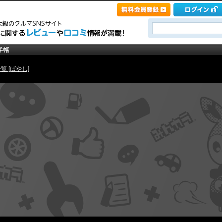
覧 [ばやし]