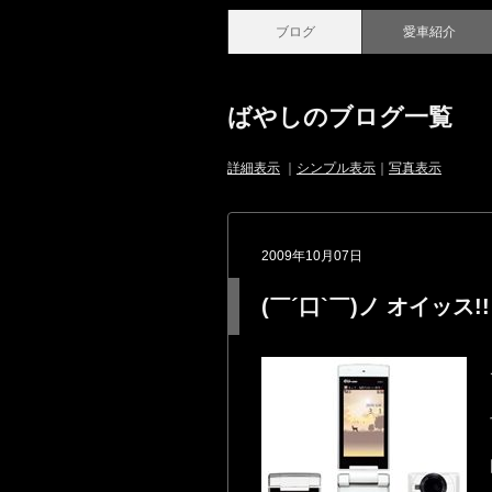
ブログ
愛車紹介
ばやしのブログ一覧
詳細表示
｜
シンプル表示
｜
写真表示
2009年10月07日
(￣´口`￣)ノ オイッス!!