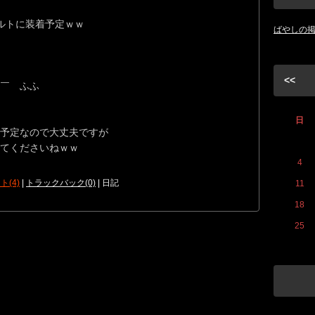
ルトに装着予定ｗｗ
ばやしの
<<
￣ ふふ
日
る予定なので大丈夫ですが
てくださいねｗｗ
4
ト(4)
|
トラックバック(0)
| 日記
11
18
25