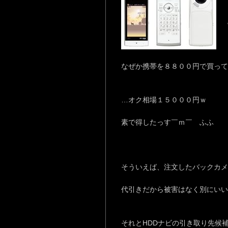
なぜか携帯を８８００円で買って
…オク相場１５０００円ｗ
素で得したっす￣ｍ￣ ふふ
そういえば、注文したバックカメ
代引きだから被害はなく別にいい
それとHDDナビの引き取り先候補