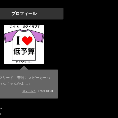
プロフィール
フリード…普通にスピーカーつ
れんじゃんかよ…」
何シテル？
07/29 18:20
し
]