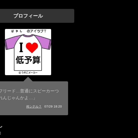
プロフィール
フリード…普通にスピーカーつ
れんじゃんかよ…」
何シテル？
07/29 18:20
し
]