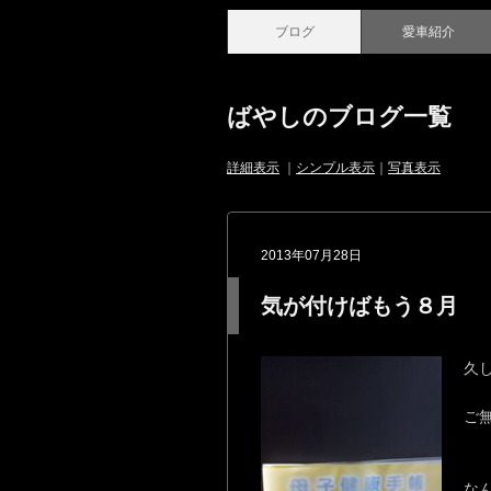
ブログ
愛車紹介
ばやしのブログ一覧
詳細表示
｜
シンプル表示
｜
写真表示
2013年07月28日
気が付けばもう８月
久
ご
な