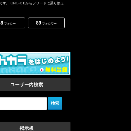
です。 QNC-ｂBからフリードに乗り換え
88
89
フォロー
フォロワー
ユーザー内検索
掲示板