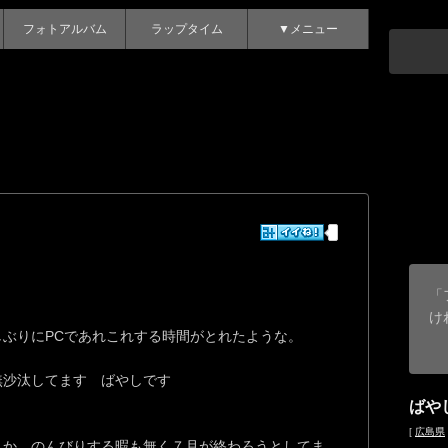
フォトアルバム
ラップタイム
▼メニュー
「
け
しぶりにPCであれこれする時間がとれたような。
無沙汰してます ばやしです
ばや
[
広島県
んか、のんびりする暇も無く７月が終わろうとしてま