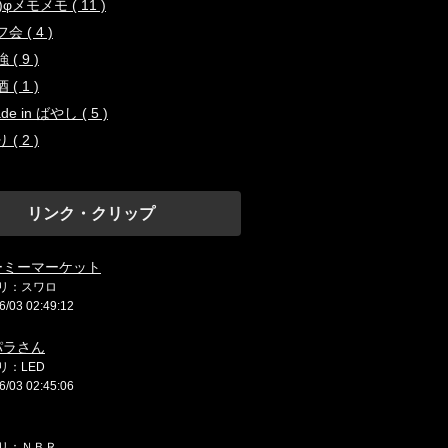
..)φメモメモ ( 11 )
会 ( 4 )
 ( 9 )
 ( 1 )
de in ばやし ( 5 )
 ( 2 )
リンク・クリップ
ーミーマーケット
リ：スワロ
6/03 02:49:12
パラさん
リ：LED
6/03 02:45:06
リ：ＮＢＲ