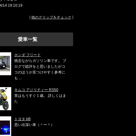
4/14 19:10:19
[
他のクリップをチェック
]
愛車一覧
ホンダ フリード
残念ながらガソリン車です。 ブ
ログで総評をと思いましたがコ
コのほうが見つけやすく参考に
も ...
キムコ アジリティー RS50
実はもうすぐ１歳。 詳しくはま
た
トヨタ bB
思い出深い車（＾ー＾）