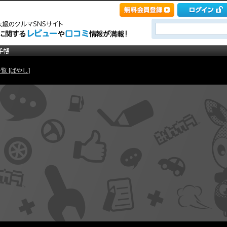
覧 [ばやし]