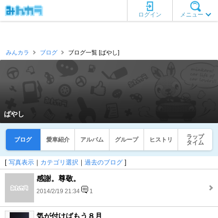
ログイン
メニュー
みんカラ
ブログ
ブログ一覧 [ばやし]
ばやし
ラップ
ブログ
愛車紹介
アルバム
グループ
ヒストリ
タイム
[
写真表示
｜
カテゴリ選択
｜
過去のブログ
]
感謝。尊敬。
2014/2/19 21:34
1
気が付けばもう８月