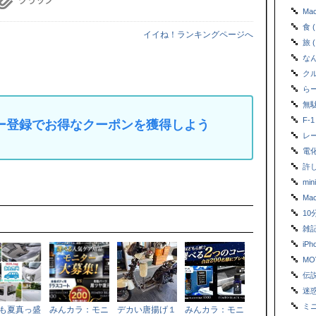
Mac
食 (
イイね！ランキングページへ
旅 (
なん
クルマ
らー
無駄
F-1 
マイカー登録でお得なクーポンを獲得しよう
レース
電化
許し
mini
Mac
10
雑記帳
iPh
MOV
伝説
迷惑
ミニ
も夏真っ盛
みんカラ：モニ
デカい唐揚げ１
みんカラ：モニ