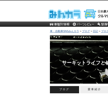
車・自動車SNSみんカラ
>
ブログ
>
日記
>
ブロ
サーキットライフと
ブログ
愛車紹介