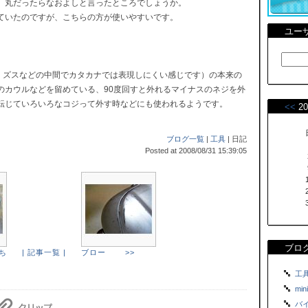
、丸だったらなおよしと言ったところでしょうか。
っていたのですが、こちらの方が使いやすいです。
ユー
ス、ズスなどの中間でカタカナでは表現しにくい感じです）の本来の
のカウルなどを留めている、90度回すと外れるマイナスのネジを外
転じていろいろなコジって外す時などにも使われるようです。
<<
20
ブログ一覧
|
工具
| 日記
Posted at 2008/08/31 15:39:05
ブロ
ち
| 記事一覧 |
ブロー >>
工具 
mini
バイク