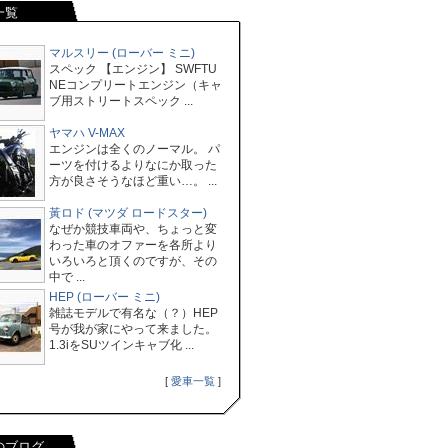
一覧
マルスリー (ローバー ミニ)
スペック 【エンジン】 SWFTU
NEコンプリートエンジン（キャ
ブ用ストリートスペック ...
ヤマハ V-MAX
エンジンは全くのノーマル。 パ
ーツを付けるよりなにか取った
方が良さそうなほど重い…。 ...
黃ロド (マツダ ロードスター)
なぜか競技車両や、ちょっと変
わった車のオファーを各所より
いろいろと頂くのですが、その
中で ...
HEP (ローバー ミニ)
雑誌モデルで有名な（？）HEP
号が我が家にやって来ました。
1.3iをSUツインキャブ化 ...
[
愛車一覧
]
のブログ