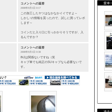
愛車
コメントへの返答
2008年9月1日 0:17
この加工したヤツはなかなかイイですよ～
しかし↑の情報を貰ったので、試しに買ってレポ
します～
コインだと入り口に引っかかりそうですが、入
るんですか？
コメントへの返答
2008年9月1日 0:38
INJは関係ないですね（笑
キャブ車でも純正のSUキャブなら必要ないで
す。
過去