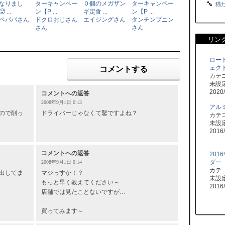
なりまし
ターキャンペー
０個のメガザン
ターキャンペー
猫た
 ...
ン【P ...
ギ定食 ...
ン【P ...
ペパパさん
ドクロおじさん
エイジングさん
タンチンプニン
さん
さん
リン
ロー
ェク
コメントする
カテ
未設
2020/
コメントへの返答
2008年9月1日 0:13
アル
ので削っ
ドライバーじゃなくて鑿ですよね？
カテ
未設
2016/
コメントへの返答
201
ダー
2008年9月1日 0:14
カテ
出してま
マジっすか！？
未設
もっと早く教えてください～
2016/
店舗では見たことないですが…
買ってみます～