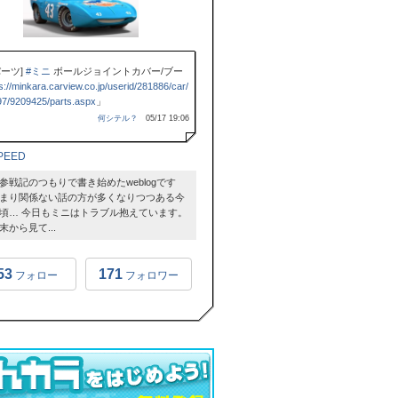
パーツ]
#ミニ
ボールジョイントカバー/ブー
s://minkara.carview.co.jp/userid/281886/car/
7/9209425/parts.aspx
」
何シテル？
05/17 19:06
PEED
参戦記のつもりで書き始めたweblogです
まり関係ない話の方が多くなりつつある今
頃… 今日もミニはトラブル抱えています。
末から見て...
53
171
フォロー
フォロワー