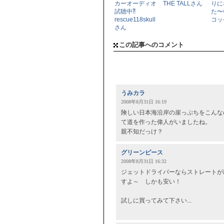
カーオーディオ
THE TALLさん
りに
試聴中⁈
た〜🥵
rescue118skull
コッ
さん
この記事へのコメント
うみカラ
2008年8月31日 16:19
険しい日本海沿岸の崖っぷちをこんな
て道を作った偉人がいましたね。
親不知だっけ？
グリーンピース
2008年8月31日 16:32
ジェットドライバーならストレートが
すよ～ しかも安い！
試しに買ってみて下さい...