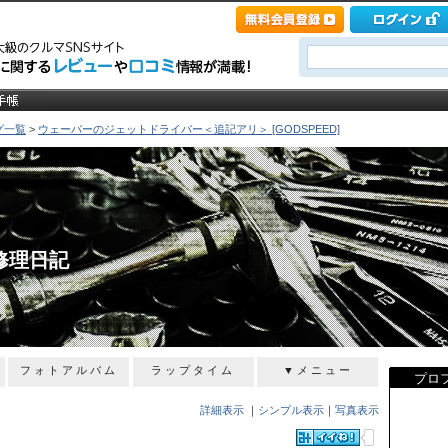
グ一覧
>
ウェーバーのジェットドライバー＜追記アリ＞ [GODSPEED]
修理日記
フォトアルバム
ラップタイム
▼メニュー
プロ
詳細表示
｜
シンプル表示
｜
写真表示