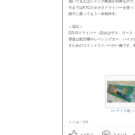
強いて言えばシャンク断面が四角なので
今まではKTCのタガネドライバーを使
調子に乗ってもう一本制作中。
＜追記＞
DZUSドライバー（読みはザス、ズー
用途は航空機やレーシングカー、バイク
すためのコインドライバーの一種です。
<< ナイス蚊っ
イイね！0件