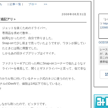
ち
| 記事一覧 |
ブロー >>
2008年08月31日
＜追記アリ＞
「[
ツ
http
120989
ジェットを抜くためのドライバー。
専用品を求めて数年…
結局なかったので、自分で作りました。
GODS
Snap-onで少し前まで売っていたようですが、ワタシが探してい
たときには既に廃盤でした。
レース
しかもあの旧タイプグリップはイマイチ。
が、あ
日この
携帯端
ファクトリーギアに行った時にSnap-onコーナーで似たようなド
ライバーを発見して、聞くとザスドライバーと言って、似て非な
1
のカウル等に付いているチャック式のネジに使うのだそう。
ルのDeeNで、値段は1/4以下で出していると。
？
しながら削ったので、ピッタリです。