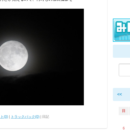
<<
日
ト(0)
|
トラックバック(0)
| 日記
6