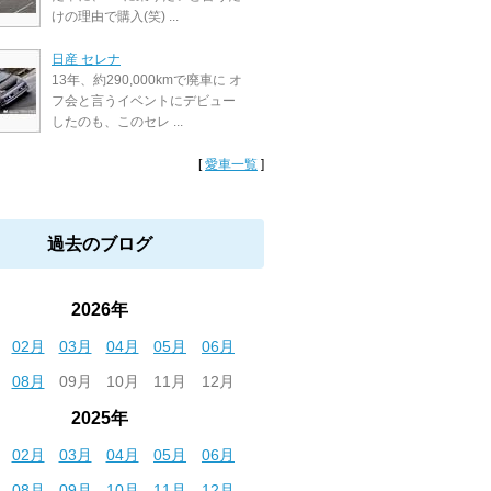
けの理由で購入(笑) ...
日産 セレナ
13年、約290,000kmで廃車に オ
フ会と言うイベントにデビュー
したのも、このセレ ...
[
愛車一覧
]
過去のブログ
2026年
02月
03月
04月
05月
06月
08月
09月
10月
11月
12月
2025年
02月
03月
04月
05月
06月
08月
09月
10月
11月
12月