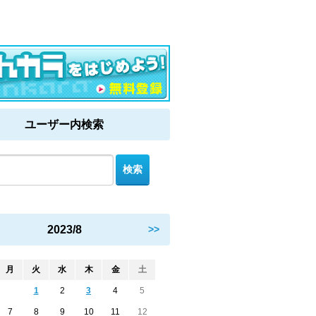
ユーザー内検索
2023/8
>>
月
火
水
木
金
土
1
2
3
4
5
7
8
9
10
11
12