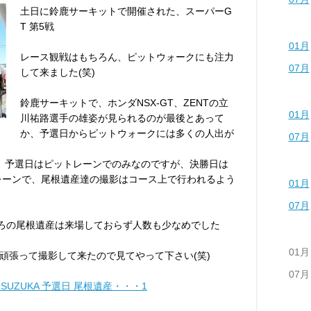
土日に鈴鹿サーキットで開催された、スーパーG
T 第5戦
01月
レース観戦はもちろん、ピットウォークにも注力
07月
して来ました(笑)
鈴鹿サーキットで、ホンダNSX-GT、ZENTの立
01月
川祐路選手の雄姿が見られるのが最後とあって
か、予選日からピットウォークには多くの人出が
07月
、予選日はピットレーンでのみなのですが、決勝日は
トレーンで、尾根遺産達の撮影はコース上で行われるよう
01月
07月
ころの尾根遺産は来場しておらず人数も少なめでした
01月
頑張って撮影して来たので見てやって下さい(笑)
07月
nd5 SUZUKA 予選日 尾根遺産・・・1