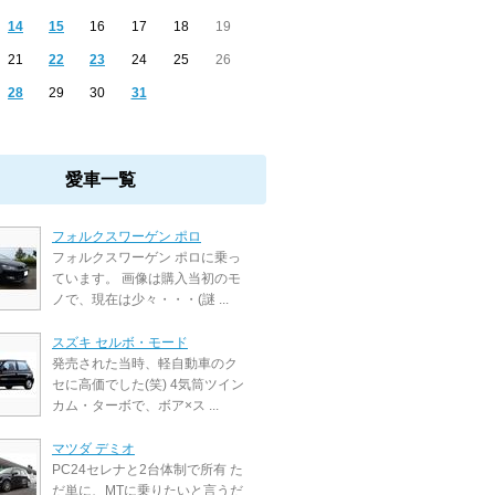
14
15
16
17
18
19
21
22
23
24
25
26
28
29
30
31
愛車一覧
フォルクスワーゲン ポロ
フォルクスワーゲン ポロに乗っ
ています。 画像は購入当初のモ
ノで、現在は少々・・・(謎 ...
スズキ セルボ・モード
発売された当時、軽自動車のク
セに高価でした(笑) 4気筒ツイン
カム・ターボで、ボア×ス ...
マツダ デミオ
PC24セレナと2台体制で所有 た
だ単に、MTに乗りたいと言うだ