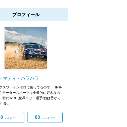
プロフィール
＝マティ・バラバラ
クスワーゲンポロに乗ってるので、HNを
笑) モータースポーツは全般的に好きなの
、特にWRC(世界ラリー選手権)は昔から
 鈴...
50
88
フォロー
フォロワー