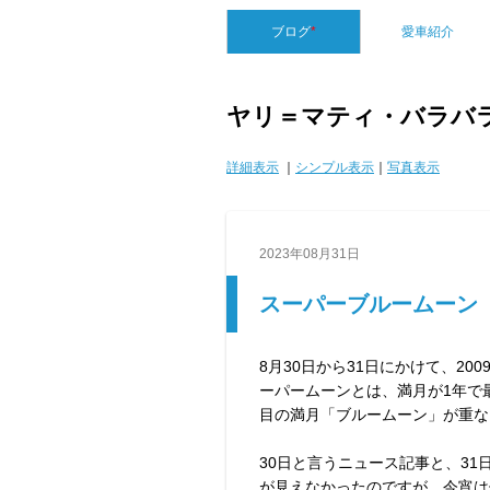
ブログ
*
愛車紹介
ヤリ＝マティ・バラバ
詳細表示
｜
シンプル表示
｜
写真表示
2023年08月31日
スーパーブルームーン
8月30日から31日にかけて、2
ーパームーンとは、満月が1年で
目の満月「ブルームーン」が重な
30日と言うニュース記事と、3
が見えなかったのですが、今宵は