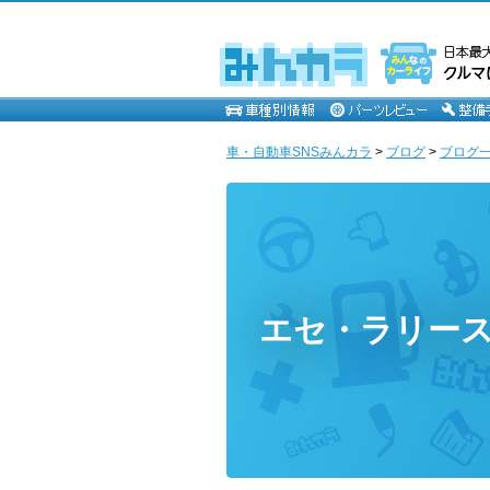
車・自動車SNSみんカラ
>
ブログ
>
ブログ一
エセ・ラリー