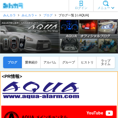
ログイン
メニュー
みんカラ
みんカラ＋
ブログ
ブログ一覧 [☆AQUA]
ラップ
ブログ
愛車紹介
アルバム
グループ
ヒストリ
タイム
<PR情報>