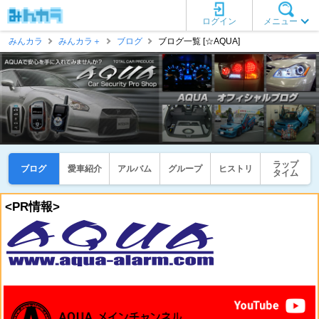
ログイン
メニュー
みんカラ
みんカラ＋
ブログ
ブログ一覧 [☆AQUA]
ラップ
ブログ
愛車紹介
アルバム
グループ
ヒストリ
タイム
<PR情報>