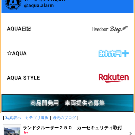
[
写真表示
｜
カテゴリ選択
｜
過去のブログ
]
ランドクルーザー２５０ カーセキュリティ取付