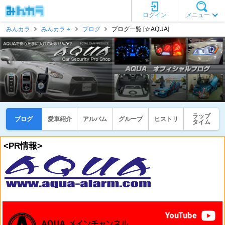
ログイン
メニュー
みんカラ
みんカラ＋
ブログ
ブログ一覧 [☆AQUA]
ラップ
ブログ
愛車紹介
アルバム
グループ
ヒストリ
タイム
<PR情報>