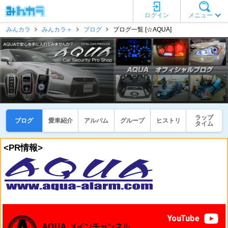
ログイン
メニュー
みんカラ
みんカラ＋
ブログ
ブログ一覧 [☆AQUA]
ラップ
ブログ
愛車紹介
アルバム
グループ
ヒストリ
タイム
<PR情報>