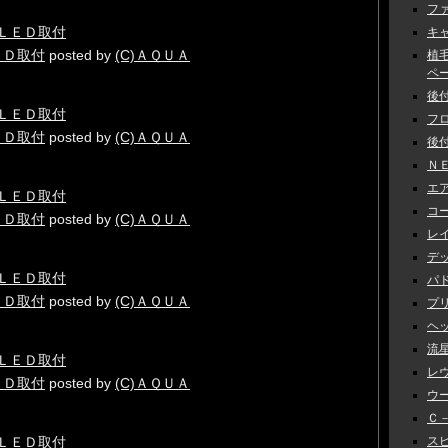
ファ
キャ
ＥＤ取付
posted by
(C)ＡＱＵＡ
植
ペーン
後付
フロ
ＥＤ取付
posted by
(C)ＡＱＵＡ
後付
ＮＥ
エアロ
コー
ＥＤ取付
posted by
(C)ＡＱＵＡ
レイ
デッ
パド
ＥＤ取付
posted by
(C)ＡＱＵＡ
プリ
ヘッ
流星
レヴ
ＥＤ取付
posted by
(C)ＡＱＵＡ
ウー
Ｃ－
スピ