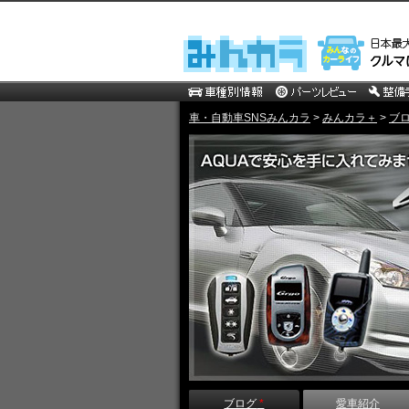
車・自動車SNSみんカラ
>
みんカラ＋
>
ブ
ブログ
*
愛車紹介