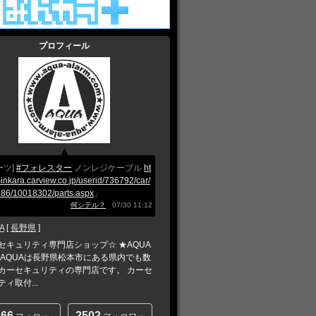
プロフィール
ーツ]
#フォレスター
ノンレジケーブル
ht
minkara.carview.co.jp/userid/736792/car/
86/10018302/parts.aspx
」
何シテル？
07/30 11:12
A
[
長野県
]
セキュリティ専門店ショップ☆ ★AQUA
 AQUAは長野県松本市にある県内でも数
カーセキュリティの専門店です。 カーセ
ィ取付...
266
2502