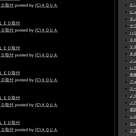
ＥＤ取付
posted by
(C)ＡＱＵＡ
エン
ヒュ
タン
サウ
ＥＤ取付
posted by
(C)ＡＱＵＡ
ハリ
Ｓ６
ＶＡＢ
８６
ＥＤ取付
posted by
(C)ＡＱＵＡ
ノン
レク
車種
ＥＤ取付
posted by
(C)ＡＱＵＡ
フォ
スー
ノイ
ノア
ＥＤ取付
posted by
(C)ＡＱＵＡ
電気
シエ
セレナ
ＥＤ取付
posted by
(C)ＡＱＵＡ
クラ