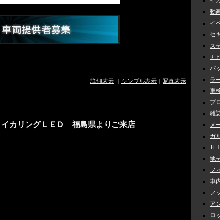
イカ
動画 
イベ
セキ
ステ
ナビ 
バッ
ラー
詳細表示
｜
シンプル表示
｜
写真表示
車検 
プロ
雑誌
・イカリングＬＥＤ 福島県よりご来店
メー
ガル
ＨＩＤ
地デ
フィ
車内
フッ
アン
ロッ