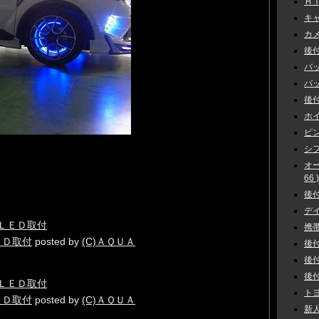
ＨＩ
キャ
カメラ
後付
バッ
バック
後付
ホイ
ピン
シフ
オ
66 )
後付
デイ
携帯
ＥＤ取付
posted by
(C)ＡＱＵＡ
後付
後付
後付
トヨ
ＥＤ取付
posted by
(C)ＡＱＵＡ
新人