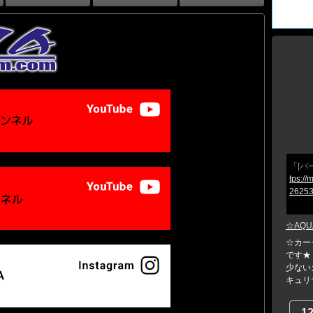
「[パ
tps://
26253
☆AQU
☆カー
です★
少ない
キュリテ
1