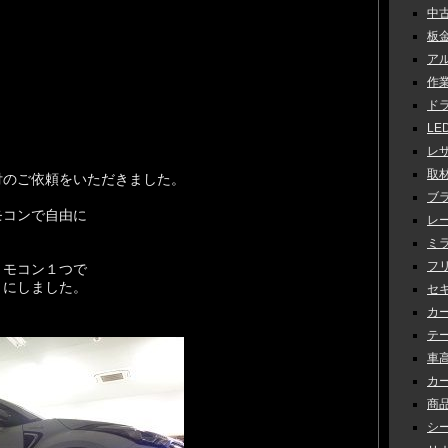
中古車
板金 
アル
作業 
ドラ
LED
。
レザ
取材 
付のご依頼をいただきました。
ブラ
モコンで自由に
レー
。
ミラ
フリ
リモコン１つで
うにしました。
セキ
カー
テー
車高調
カー
商品
シー