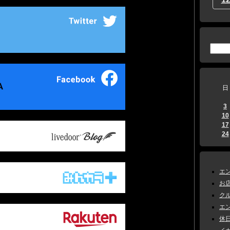
日
3
10
17
24
エン
お店
クル
エン
休日 