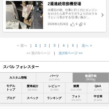
2週連続溶接機登場
火曜日の朝、仕事に行くのにエンジン
をかけたら若干ガラガラよりのカラカ
ラという音がする🤔 薄い板が ...
2026年1月24日
9
0
<
前へ
｜
1
｜
2
｜
3
｜
4
｜
5
｜
次へ
>
<< 前の5ページ
｜
次の5ページ >>
スバル フォレスター
パーツ
整備手帳
カスタム情報
(112,404)
(58,879)
モデル
愛車紹介
レビュー
燃費
Q&A
トップ
(18,624)
(3,269)
(113,208)
(2,043)
フォト
中古車
ブログ
スペック
ランキング
(41,027)
(2,342)