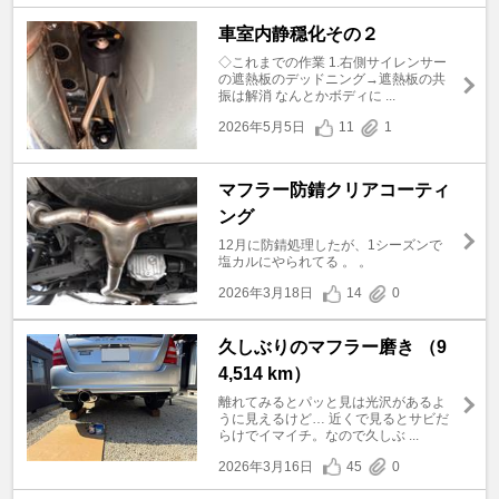
車室内静穏化その２
◇これまでの作業 1.右側サイレンサー
の遮熱板のデッドニング→遮熱板の共
振は解消 なんとかボディに ...
2026年5月5日
11
1
マフラー防錆クリアコーティ
ング
12月に防錆処理したが、1シーズンで
塩カルにやられてる 。 。
2026年3月18日
14
0
久しぶりのマフラー磨き （9
4,514 km）
離れてみるとパッと見は光沢があるよ
うに見えるけど… 近くで見るとサビだ
らけでイマイチ。なので久しぶ ...
2026年3月16日
45
0