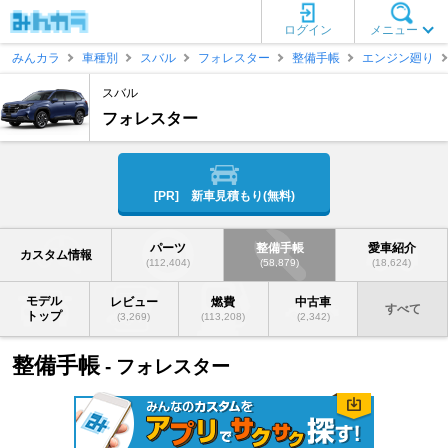
ログイン
メニュー
みんカラ
車種別
スバル
フォレスター
整備手帳
エンジン廻り
スバル
フォレスター
[PR] 新車見積もり(無料)
パーツ
整備手帳
愛車紹介
カスタム情報
(112,404)
(58,879)
(18,624)
モデル
レビュー
燃費
中古車
すべて
トップ
(3,269)
(113,208)
(2,342)
整備手帳
- フォレスター