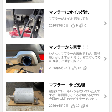
マフラーにオイル汚れ
マフラーがオイルで汚れてる
2026年6月5日
9
0
マフラーから異音！！
いきなりマフラーの画像ですが、違和
感分かりますか？ そう、右に寄ってる
➡️ 今朝、出勤する際にア ...
2026年5月25日
15
1
マフラー サビ処理
耐熱スプレーをいつも吹いていたんで
すが、毎回同じところが錆びるなので
今回から水性のサビキラーでハケ ...
2026年5月9日
10
0