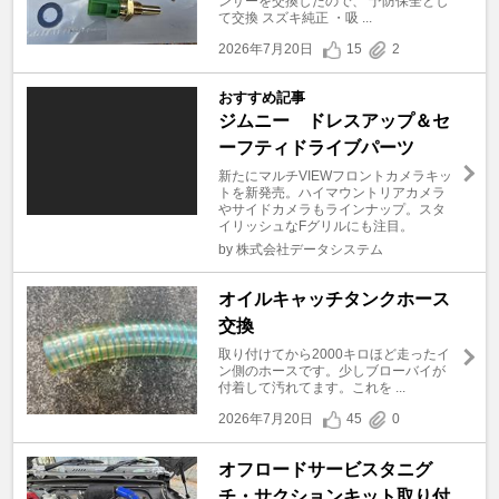
ンサーを交換したので、 予防保全とし
て交換 スズキ純正 ・吸 ...
2026年7月20日
15
2
おすすめ記事
ジムニー ドレスアップ＆セ
ーフティドライブパーツ
新たにマルチVIEWフロントカメラキッ
トを新発売。ハイマウントリアカメラ
やサイドカメラもラインナップ。スタ
イリッシュなFグリルにも注目。
by 株式会社データシステム
オイルキャッチタンクホース
交換
取り付けてから2000キロほど走ったイ
ン側のホースです。少しブローバイが
付着して汚れてます。これを ...
2026年7月20日
45
0
オフロードサービスタニグ
チ・サクションキット取り付