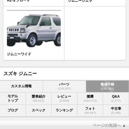
AZ-オフロード
ジムニーシエラ
ジムニーワイド
スズキ ジムニー
パーツ
整備手帳
カスタム情報
(158,297)
(126,392)
モデル
愛車紹介
レビュー
燃費
Q&A
トップ
(36,012)
(3,859)
(164,073)
(2,272)
フォト
中古車
ブログ
スペック
ランキング
(58,447)
(5,188)
ページの先頭へ ▲