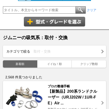
クリア
ジムニーの吸気系：取付・交換
カテゴリで絞る
取付・交換
新着順
イイね！順
クリップ数順
2,568
件見つかりました
プロの整備手帳
【新製品】200系ランドクル
ーザー（URJ202W / 1UR-F
E）Air ...