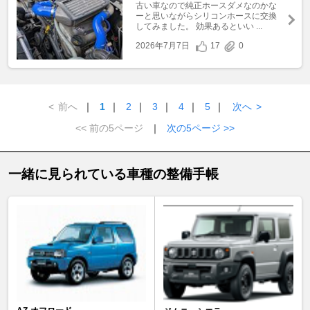
古い車なので純正ホースダメなのかな
ーと思いながらシリコンホースに交換
してみました。 効果あるといい ...
2026年7月7日
17
0
<
前へ
｜
1
｜
2
｜
3
｜
4
｜
5
｜
次へ
>
<< 前の5ページ
｜
次の5ページ >>
一緒に見られている車種の整備手帳