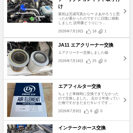
け
最初は完成写真から〜 さあやろうと思
ったが暑かったのですぐに日陰に移動
しました 説明書どうりにつ ...
2026年7月19日
18
1
JA11 エアクリーナー交換
エアクリーナー交換しました😱
2026年7月18日
25
0
エアフィルター交換
ちょうど車検時に交換できてなかった
ので交換しました。 左が２年使ってい
た物ですがまだまだキレイです ...
2026年7月9日
8
0
インテークホース交換