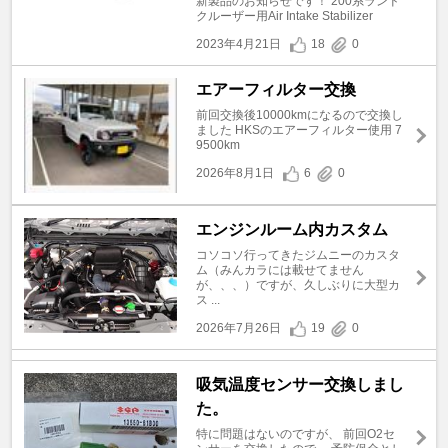
新製品のお知らせです！ 200系ランド
クルーザー用Air Intake Stabilizer
2023年4月21日
18
0
エアーフィルター交換
前回交換後10000kmになるので交換し
ました HKSのエアーフィルター使用 7
9500km
2026年8月1日
6
0
エンジンルーム内カスタム
コソコソ行ってきたジムニーのカスタ
ム（みんカラには載せてません
が、、、）ですが、久しぶりに大型カ
ス ...
2026年7月26日
19
0
吸気温度センサー交換しまし
た。
特に問題はないのですが、 前回O2セ