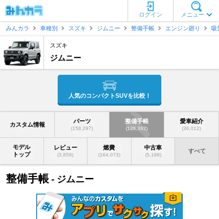
ログイン
メニュー
みんカラ
車種別
スズキ
ジムニー
整備手帳
エンジン廻り
吸
スズキ
ジムニー
人気のコンパクトSUVを比較！
パーツ
整備手帳
愛車紹介
カスタム情報
(158,297)
(126,392)
(36,012)
モデル
レビュー
燃費
中古車
すべて
トップ
(3,859)
(164,073)
(5,188)
整備手帳
- ジムニー