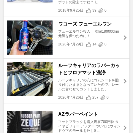
ポットの除去ですね？ し ...
2018年9月25日
39
0
ワコーズ フューエルワン
フューエルワン投入！ 次回180000km
元気を保つために！
2026年7月29日
14
0
ルーフキャリアのラバーカッ
トとフロアマット洗浄
ルーフキャリアの穴にゴムシートを貼
り付けたままとなっていたので、レー
ルに合わせてカットしました。 ...
2026年7月26日
257
0
AZラバーペイント
マットブラックを購入現在700円位 タ
イヤビフォー アフター ついでにウィン
ドウ下のモールを外し6 ...