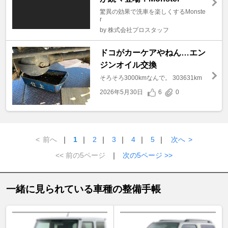
驚異の効果で洗車を楽しくするMonste
r
by 株式会社プロスタッフ
ドコがカーケアやねん…エン
ジンオイル交換
そろそろ3000kmなんで。 303631km
2026年5月30日
6
0
<
前へ
｜
1
｜
2
｜
3
｜
4
｜
5
｜
次へ
>
<< 前の5ページ
｜
次の5ページ >>
一緒に見られている車種の整備手帳