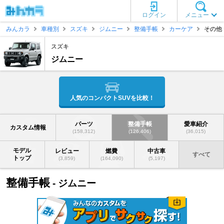
ログイン
メニュー
みんカラ
車種別
スズキ
ジムニー
整備手帳
カーケア
その他
スズキ
ジムニー
人気のコンパクトSUVを比較！
パーツ
整備手帳
愛車紹介
カスタム情報
(158,312)
(126,406)
(36,015)
モデル
レビュー
燃費
中古車
すべて
トップ
(3,859)
(164,090)
(5,197)
整備手帳
- ジムニー