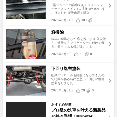
1型ジムニーの宿命であるウォッシャ
ーホースジョイントの割れがついに起
こりました 楽天市場で購入 こ ...
2026年6月21日
383
0
窓掃除
嫁車の鱗落とし〜 窓を洗います 取説読
んで適量をアプリケーターに付けて青
丸で囲ってある様な弾いてる ...
2026年6月6日
21
0
下回り塩害塗装
山菜パトロールも終盤になってきたの
で時間がある時にと思い下回りの塩害
塗装をしました
2026年5月31日
20
0
おすすめ記事
プロ級の洗車を叶える新製品
が続々登場！Monster