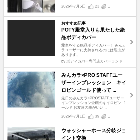
2026年7月6日
23
1
おすすめ記事
POTY殿堂入りも果たした絶
品ボディカバー
愛車を守る絶品ボディカバー！ みんカ
ラユーザーに支持されるのには理由が
あります。
by ボディカバー専門店カバーランド
みんカラ×PRO STAFFユー
ザーインプレッション キイ
ロビンゴールド使って ...
先日のみんカラ×PROSTAFFユーザー
インプレッション企画のキイロビンゴ
ールド お友達の車がいい ...
2026年7月1日
39
1
ウォッシャーホース分岐ジョ
イント交換