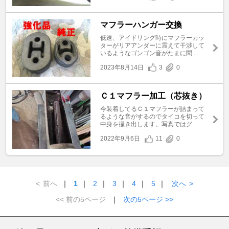
マフラーハンガー交換
低速、アイドリング時にマフラーカッ
ターがリアアンダーに震えて干渉して
いるようなゴンゴン音がたまに聞 ...
2023年8月14日
3
0
Ｃ１マフラー加工（芯抜き）
今装着してるＣ１マフラーが詰まって
るような音がするのでタイコを切って
中身を掻き出します。写真ではグ ...
2022年9月6日
11
0
<
前へ
｜
1
｜
2
｜
3
｜
4
｜
5
｜
次へ
>
<< 前の5ページ
｜
次の5ページ >>