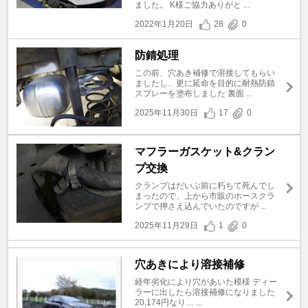
ました。 K様ご協力ありがと ...
2022年1月20日
28
0
防錆処理
この前、穴あき補修で溶接してもらい
ましたし、更に延命を目的に耐熱防錆
スプレーを塗布しました 裏面 ...
2025年11月30日
17
0
マフラーガスケット&クラン
プ交換
クランプはだいぶ前に朽ちて死んでし
まったので、上から市販のホースクラ
ンプで押さえ込んでいたのですが ...
2025年11月29日
1
0
穴あきにより溶接補修
経年劣化により穴があいた模様 ディー
ラーに出したら溶接補修になりました
20,174円なり… ...