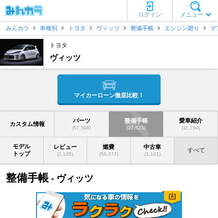
ログイン
メニュー
みんカラ
車種別
トヨタ
ヴィッツ
整備手帳
エンジン廻り
マ
トヨタ
ヴィッツ
マイカーローン徹底比較！
パーツ
整備手帳
愛車紹介
カスタム情報
(57,506)
(27,523)
(11,784)
モデル
レビュー
燃費
中古車
すべて
トップ
(2,135)
(56,077)
(1,101)
整備手帳
- ヴィッツ