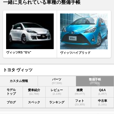
一緒に見られている車種の整備手帳
ヴィッツRS "G's"
ヴィッツハイブリッド
トヨタ ヴィッツ
パーツ
整備手帳
カスタム情報
(57,506)
(27,523)
モデル
愛車紹介
レビュー
燃費
Q&A
トップ
(11,784)
(2,135)
(56,077)
(1,457)
フォト
中古車
ブログ
スペック
ランキング
(23,305)
(1,101)