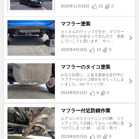
2025年11月16日
10
0
マフラー塗装
カミさんのヴィッツですが、マフラー
周りのサビが目立ってきたので、塗装
していこうと思います。 やっ ...
2025年4月10日
14
0
マフラーのタイコ塗装
かなり以前に、とある急坂を走行中に
マフラーのタイコ部分をガリってしま
いました。orz ヴィッツG ...
2024年8月13日
9
0
マフラー付近防錆作業
エアコンガスクリーニングの際、リフ
トアップして点検してもらった時に見
つけてしまった錆…（訂正：気づ ...
2023年8月23日
10
0