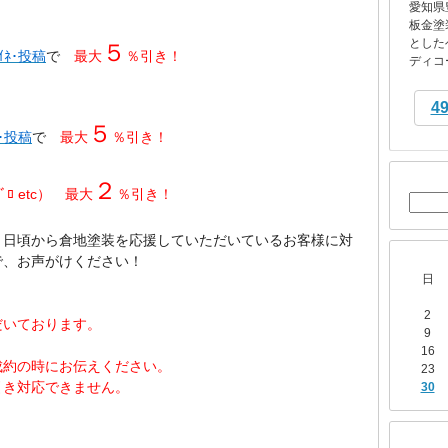
愛知県
板金塗
とした
５
ｲﾈ･投稿
で
最大
％引き！
ディコー
4
５
ﾈ･投稿
で
最大
％引き！
２
ﾒﾌﾞﾛ etc） 最大
％引き！
、日頃から
倉地塗装を
応援していただいているお客様に対
で、お声がけください！
日
2
だいております。
9
16
成約の時にお伝えください。
23
引き対応できません。
30