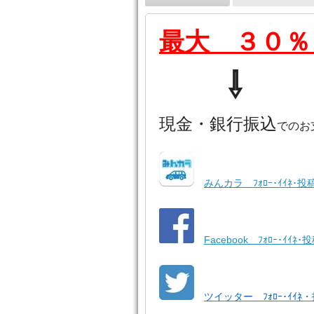
最大 ３０％
⇩
現金・銀行振込
でのお
みんカラ ﾌｫﾛｰ･ｲｲﾈ･投
Facebook ﾌｫﾛｰ･ｲｲﾈ･
ツイッター ﾌｫﾛｰ･ｲｲﾈ