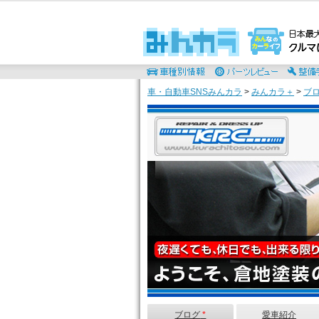
車・自動車SNSみんカラ
>
みんカラ＋
>
ブ
ブログ
*
愛車紹介