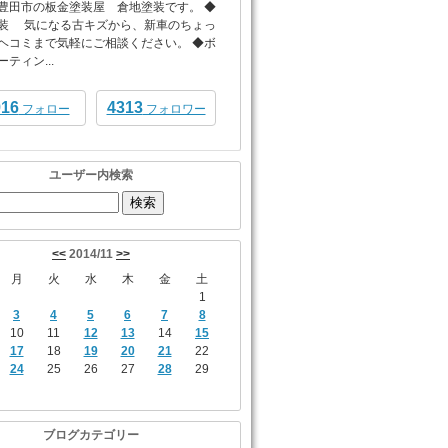
豊田市の板金塗装屋 倉地塗装です。 ◆
装 気になる古キズから、新車のちょっ
ヘコミまで気軽にご相談ください。 ◆ボ
ティン...
916
4313
フォロー
フォロワー
ユーザー内検索
<<
2014/11
>>
月
火
水
木
金
土
1
3
4
5
6
7
8
10
11
12
13
14
15
17
18
19
20
21
22
24
25
26
27
28
29
ブログカテゴリー