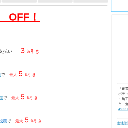
 OFF！
３
支払い
％引き！
５
稿
で
最大
％引き！
「創業
ボデ
５
投稿
で
最大
％引き！
１施
市 
49231
５
・投稿
で
最大
％引き！
倉地塗