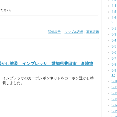
4-
ください。
4-
4-
)
5-
詳細表示
｜
シンプル表示
｜
写真表示
5-
5-
5-
5-
5-
透かし塗装 インプレッサ 愛知県豊田市 倉地塗
5-
5-
1 )
インプレッサのカーボンボンネットをカーボン透かし塗
5-
装しました。
5-
5-
5-
5-1
5-