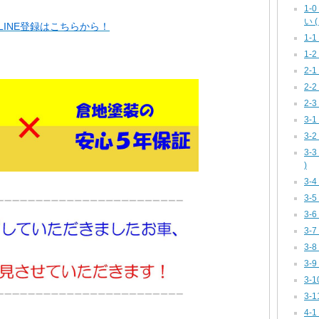
1
い ( 
INE登録はこちらから！
1-
1-2
2-
2-
2-
3-1
3-
3-
)
3-
3-
3-
3-
3-
3-
3-
3-
4-