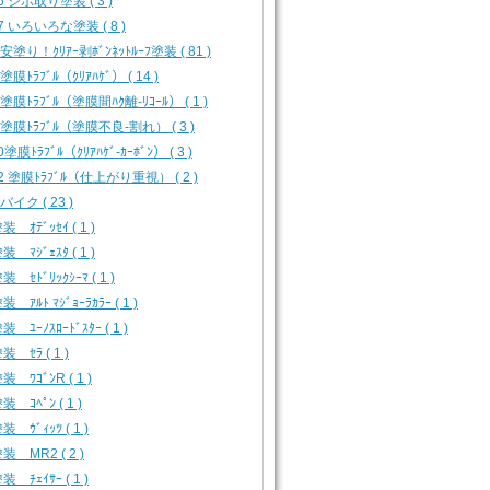
16 シボ取り塗装 ( 3 )
17 いろいろな塗装 ( 8 )
 安塗り！ｸﾘｱｰ剥ﾎﾞﾝﾈｯﾄﾙｰﾌ塗装 ( 81 )
 塗膜ﾄﾗﾌﾞﾙ（ｸﾘｱﾊｹﾞ） ( 14 )
3 塗膜ﾄﾗﾌﾞﾙ（塗膜間ﾊｸ離-ﾘｺｰﾙ） ( 1 )
4 塗膜ﾄﾗﾌﾞﾙ（塗膜不良-割れ） ( 3 )
0塗膜ﾄﾗﾌﾞﾙ（ｸﾘｱﾊｹﾞ-ｶｰﾎﾞﾝ） ( 3 )
12 塗膜ﾄﾗﾌﾞﾙ（仕上がり重視） ( 2 )
 バイク ( 23 )
 ｵﾃﾞｯｾｲ ( 1 )
 ﾏｼﾞｪｽﾀ ( 1 )
 ｾﾄﾞﾘｯｸｼｰﾏ ( 1 )
 ｱﾙﾄ ﾏｼﾞｮｰﾗｶﾗｰ ( 1 )
 ﾕｰﾉｽﾛｰﾄﾞｽﾀｰ ( 1 )
 ｾﾗ ( 1 )
 ﾜｺﾞﾝR ( 1 )
 ｺﾍﾟﾝ ( 1 )
 ｳﾞｨｯﾂ ( 1 )
装 MR2 ( 2 )
 ﾁｪｲｻｰ ( 1 )