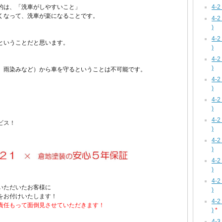
4-
的は、
「洗車がしやすいこと」
くなって、
洗車が楽になることです。
4-
)
4-
ということだと思います。
)
4-
、
)
、雨染みなど）から車を守るということは不可能です。
4-
)
4-
)
4-
ビス！
)
4-
)
4-
)
4-
いただいたお客様に
)
をお付けいたします！
4-
責任もって
面倒見させていただきます！
)
*
4-