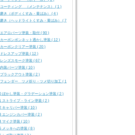
4 コーティング （メンテナンス） ( 1 )
5 磨き（ボディくすみ・黄ばみ） ( 4 )
6 磨き（ヘッドライトくすみ・黄ばみ） ( 7
1 エアロパーツ塗装・取付 ( 90 )
3 カーボンボンネット透かし塗装 ( 12 )
4 カーボンクリアー塗装 ( 20 )
5 ドレスアップ塗装 ( 12 )
6 レンズスモーク塗装 ( 67 )
7 内装パーツ塗装 ( 10 )
8 ブラックアウト塗装 ( 2 )
9 フェンダー ツメ折り・ツメ切り加工 ( 1
10 ぼかし塗装・グラデーション塗装 ( 2 )
11 ストライプ・ライン塗装 ( 2 )
12 キャリパー塗装 ( 10 )
13 エンジンカバー塗装 ( 2 )
4 マイク塗装 ( 10 )
15 メッキへの塗装 ( 8 )