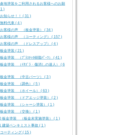
-0 倉地塗装をご利用されるお客様へのお願
1 )
1 お知らせ！！ ( 31 )
 無料代車 ( 4 )
1 お客様の声 （板金塗装） ( 34 )
2 お客様の声 （コーティング） ( 157 )
3 お客様の声 （ドレスアップ） ( 4 )
 板金塗装 ( 21 )
2 板金塗装 （ﾌﾟﾗｽﾁｯｸ樹脂ﾊﾟｰﾂ） ( 41 )
3 板金塗装 （ｲﾀｽﾞﾗ・傷消しの達人） ( 6
4 板金塗装 （中古パーツ） ( 3 )
5 板金塗装 （調色） ( 5 )
6 板金塗装 （ホイール） ( 63 )
7 板金塗装 （ドアエッジ塗装） ( 2 )
8 板金塗装 （シャーシ塗装） ( 1 )
9 板金塗装 （交換） ( 1 )
10 板金塗装 （板金未実施塗装） ( 1 )
11 建築ペンキミスト事故 ( 1 )
1 コーティング ( 15 )