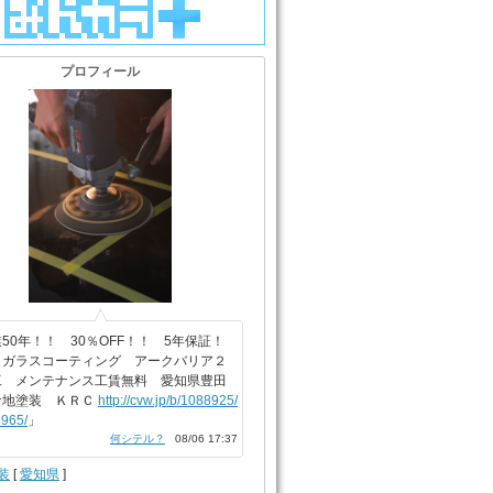
プロフィール
50年！！ 30％OFF！！ 5年保証！
ィガラスコーティング アークバリア２
工 メンテナンス工賃無料 愛知県豊田
倉地塗装 ＫＲＣ
http://cvw.jp/b/1088925/
965/
」
何シテル？
08/06 17:37
装
[
愛知県
]