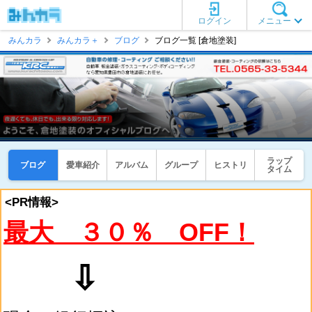
ログイン
メニュー
みんカラ
みんカラ＋
ブログ
ブログ一覧 [倉地塗装]
ラップ
ブログ
愛車紹介
アルバム
グループ
ヒストリ
タイム
<PR情報>
最大 ３０％ OFF！
⇩