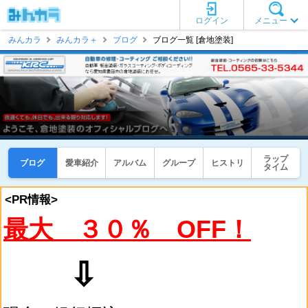
ログイン
メニュー
みんカラ
みんカラ＋
ブログ
ブログ一覧 [倉地塗装]
ラップ
ブログ
愛車紹介
アルバム
グループ
ヒストリ
タイム
<PR情報>
最大 ３０％ OFF！
⇩