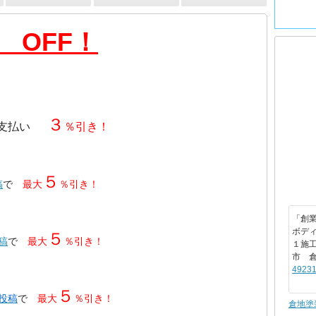
 OFF！
３
支払い
％引き！
５
稿
で
最大
％引き！
「創業
ボデ
５
投稿
で
最大
％引き！
１施
市 
49231
５
・投稿
で
最大
％引き！
倉地塗