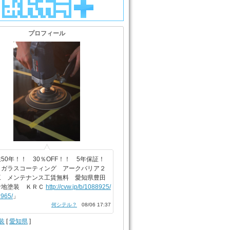
プロフィール
50年！！ 30％OFF！！ 5年保証！
ィガラスコーティング アークバリア２
工 メンテナンス工賃無料 愛知県豊田
倉地塗装 ＫＲＣ
http://cvw.jp/b/1088925/
965/
」
何シテル？
08/06 17:37
装
[
愛知県
]