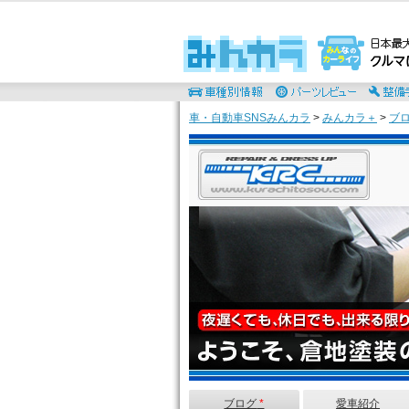
車・自動車SNSみんカラ
>
みんカラ＋
>
ブ
ブログ
*
愛車紹介