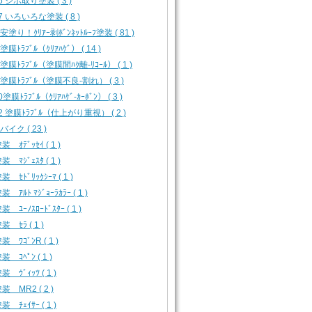
16 シボ取り塗装 ( 3 )
17 いろいろな塗装 ( 8 )
 安塗り！ｸﾘｱｰ剥ﾎﾞﾝﾈｯﾄﾙｰﾌ塗装 ( 81 )
 塗膜ﾄﾗﾌﾞﾙ（ｸﾘｱﾊｹﾞ） ( 14 )
3 塗膜ﾄﾗﾌﾞﾙ（塗膜間ﾊｸ離-ﾘｺｰﾙ） ( 1 )
4 塗膜ﾄﾗﾌﾞﾙ（塗膜不良-割れ） ( 3 )
0塗膜ﾄﾗﾌﾞﾙ（ｸﾘｱﾊｹﾞ-ｶｰﾎﾞﾝ） ( 3 )
12 塗膜ﾄﾗﾌﾞﾙ（仕上がり重視） ( 2 )
 バイク ( 23 )
 ｵﾃﾞｯｾｲ ( 1 )
 ﾏｼﾞｪｽﾀ ( 1 )
 ｾﾄﾞﾘｯｸｼｰﾏ ( 1 )
 ｱﾙﾄ ﾏｼﾞｮｰﾗｶﾗｰ ( 1 )
 ﾕｰﾉｽﾛｰﾄﾞｽﾀｰ ( 1 )
 ｾﾗ ( 1 )
 ﾜｺﾞﾝR ( 1 )
 ｺﾍﾟﾝ ( 1 )
 ｳﾞｨｯﾂ ( 1 )
装 MR2 ( 2 )
 ﾁｪｲｻｰ ( 1 )