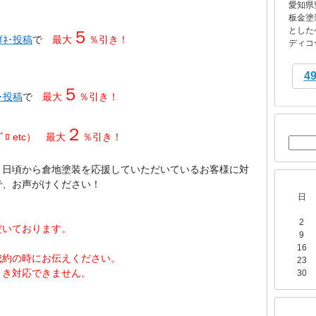
愛知県
板金塗
とした
５
ｲﾈ･投稿
で
最大
％引き！
ディコー
4
５
ﾈ･投稿
で
最大
％引き！
２
ﾒﾌﾞﾛ etc） 最大
％引き！
、日頃から
倉地塗装を
応援していただいているお客様に対
で、お声がけください！
日
2
だいております。
9
16
成約の時にお伝えください。
23
引き対応できません。
30