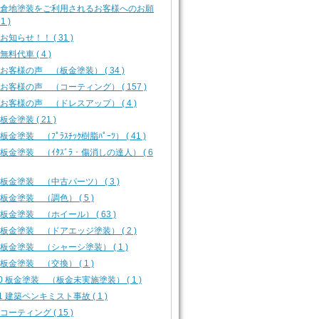
-0 倉地塗装をご利用されるお客様へのお願
1 )
1 お知らせ！！ ( 31 )
 無料代車 ( 4 )
1 お客様の声 （板金塗装） ( 34 )
2 お客様の声 （コーティング） ( 157 )
3 お客様の声 （ドレスアップ） ( 4 )
 板金塗装 ( 21 )
2 板金塗装 （ﾌﾟﾗｽﾁｯｸ樹脂ﾊﾟｰﾂ） ( 41 )
3 板金塗装 （ｲﾀｽﾞﾗ・傷消しの達人） ( 6
4 板金塗装 （中古パーツ） ( 3 )
5 板金塗装 （調色） ( 5 )
6 板金塗装 （ホイール） ( 63 )
7 板金塗装 （ドアエッジ塗装） ( 2 )
8 板金塗装 （シャーシ塗装） ( 1 )
9 板金塗装 （交換） ( 1 )
10 板金塗装 （板金未実施塗装） ( 1 )
11 建築ペンキミスト事故 ( 1 )
1 コーティング ( 15 )