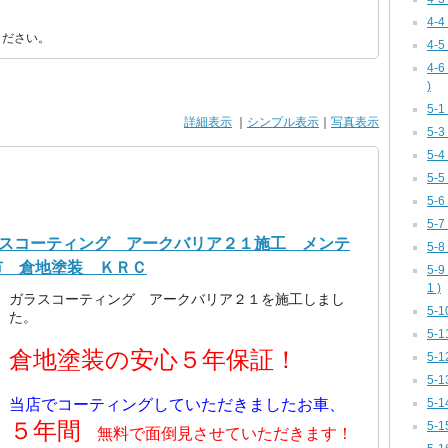
4-
ください。
4-
4-
)
5-
詳細表示
｜
シンプル表示
｜
写真表示
5-
5-
5-
5-
5-
ラスコーティング アークバリア２１施工 メンテ
5-
市 倉地塗装 ＫＲＣ
5-
1 )
ガラスコーティング アークバリア２１を施工しまし
5-
た。
5-
倉地塗装の安心５年保証！
5-
5-
5-1
当店でコーティングしていただきましたお車、
５年間
5-
無料で面倒見させていただきます！