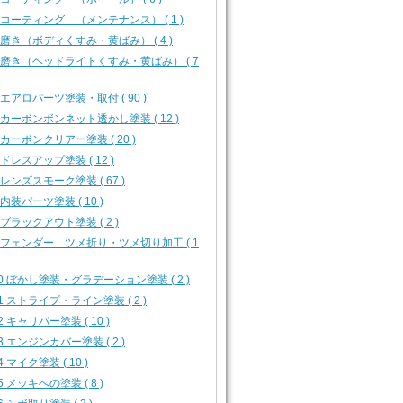
4 コーティング （メンテナンス） ( 1 )
5 磨き（ボディくすみ・黄ばみ） ( 4 )
6 磨き（ヘッドライトくすみ・黄ばみ） ( 7
1 エアロパーツ塗装・取付 ( 90 )
3 カーボンボンネット透かし塗装 ( 12 )
4 カーボンクリアー塗装 ( 20 )
5 ドレスアップ塗装 ( 12 )
6 レンズスモーク塗装 ( 67 )
7 内装パーツ塗装 ( 10 )
8 ブラックアウト塗装 ( 2 )
9 フェンダー ツメ折り・ツメ切り加工 ( 1
10 ぼかし塗装・グラデーション塗装 ( 2 )
11 ストライプ・ライン塗装 ( 2 )
12 キャリパー塗装 ( 10 )
13 エンジンカバー塗装 ( 2 )
4 マイク塗装 ( 10 )
15 メッキへの塗装 ( 8 )