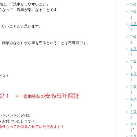
4-
的は、
「洗車がしやすいこと」
くなって、
洗車が楽になることです。
4-
)
4-
ということだと思います。
)
4-
、
)
、雨染みなど）から車を守るということは不可能です。
4-
)
4-
)
4-
ビス！
)
4-
)
4-
)
4-
いただいたお客様に
)
をお付けいたします！
4-
責任もって
面倒見させていただきます！
)
*
4-