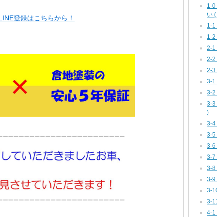
1
い ( 
INE登録はこちらから！
1-
1-2
2-
2-
2-
3-1
3-
3-
)
3-
3-
3-
3-
3-
3-
3-
3-
4-