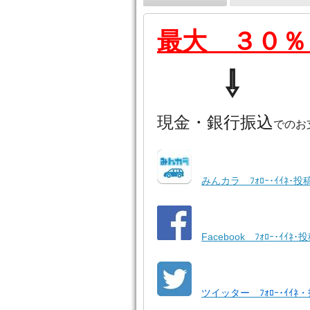
最大 ３０％
⇩
現金・銀行振込
でのお
みんカラ ﾌｫﾛｰ･ｲｲﾈ･投
Facebook ﾌｫﾛｰ･ｲｲﾈ･
ツイッター ﾌｫﾛｰ･ｲｲﾈ