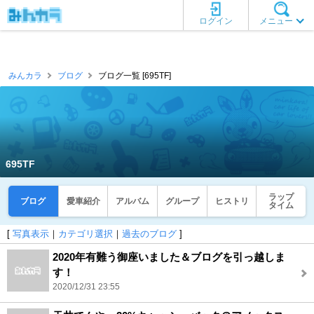
ログイン
メニュー
みんカラ
ブログ
ブログ一覧 [695TF]
695TF
ラップ
ブログ
愛車紹介
アルバム
グループ
ヒストリ
タイム
[
写真表示
｜
カテゴリ選択
｜
過去のブログ
]
2020年有難う御座いました＆ブログを引っ越しま
す！
2020/12/31 23:55