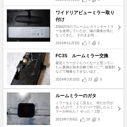
ワイドリアビューミラー取り
付け
ZN6/ZC6のフレームレスインナーミラ
ーを使用していたが、縁の腐食が気に
なってきた。 そのまま同 ...
2024年11月3日
7
2
FC3S ルームミラー交換
最近ミラーがぐらつくなーと思ってい
たら裏側が加水分解で粉々に^^; 接着剤
などで補修もできないほど ...
2024年3月10日
23
3
ルームミラーのガタ
ミラーをよくよく見ると、何だか穴が
あったので、ドライバーで回したらミ
ラーが外れた！ やった！ 1型 ...
2023年7月9日
18
0