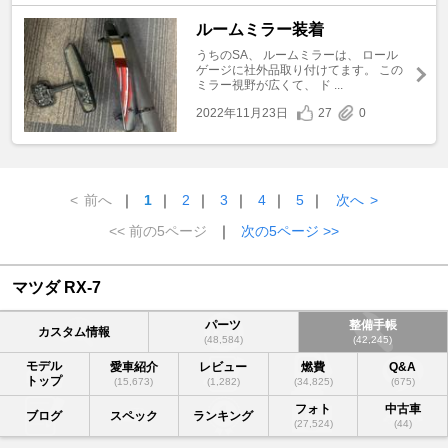
ルームミラー装着
うちのSA、 ルームミラーは、 ロール
ゲージに社外品取り付けてます。 この
ミラー視野が広くて、 ド ...
2022年11月23日
27
0
<
前へ
｜
1
｜
2
｜
3
｜
4
｜
5
｜
次へ
>
<< 前の5ページ
｜
次の5ページ >>
マツダ RX-7
パーツ
整備手帳
カスタム情報
(48,584)
(42,245)
モデル
愛車紹介
レビュー
燃費
Q&A
トップ
(15,673)
(1,282)
(34,825)
(675)
フォト
中古車
ブログ
スペック
ランキング
(27,524)
(44)