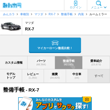
ログイン
メニュー
みんカラ
車種別
マツダ
RX-7
整備手帳
内装
ルームミラー
マツダ
RX-7
マイカーローン徹底比較！
パーツ
整備手帳
愛車紹介
カスタム情報
(48,584)
(42,245)
(15,673)
モデル
レビュー
燃費
中古車
すべて
トップ
(1,282)
(34,825)
(44)
整備手帳
- RX-7