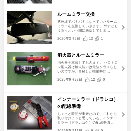
ルームミラー交換
紫外線でバキバキになっていたルーム
ミラーを交換していきます。 外すとも
うあっという間に脱落してしま ...
2026年3月2日
13
1
消火器とルームミラー
消火器を車載しておきます。 ハロトロ
ン消火器は鎮火能力は最強クラスらし
いのですが、９秒しか噴射時間 ...
2025年9月23日
12
0
インナーミラー（ドラレコ）
の配線準備
ちょっと時間が出来たので、これから
取り付けようと思っている、インナー
ミラー（ドラレコ付）の配線準備 ...
2025年5月11日
9
0