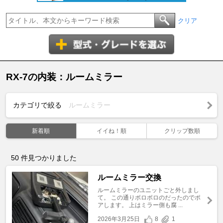
クリア
RX-7の内装：ルームミラー
カテゴリで絞る
ルームミラー
新着順
イイね！順
クリップ数順
50
件見つかりました
ルームミラー交換
ルームミラーのユニットごと外しまし
て。 この通りボロボロのだったのでポ
アします。 上はミラー側も腐 ...
2026年3月25日
8
1